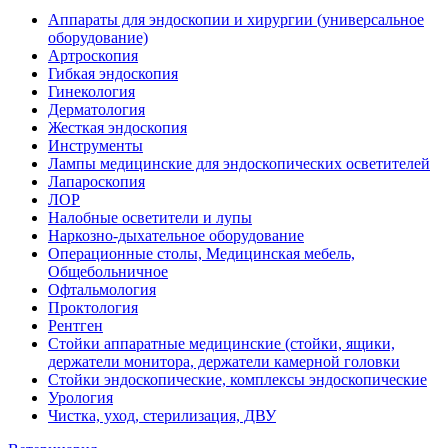
Аппараты для эндоскопии и хирургии (универсальное
оборудование)
Артроскопия
Гибкая эндоскопия
Гинекология
Дерматология
Жесткая эндоскопия
Инструменты
Лампы медицинские для эндоскопических осветителей
Лапароскопия
ЛОР
Налобные осветители и лупы
Наркозно-дыхательное оборудование
Операционные столы, Медицинская мебель,
Общебольничное
Офтальмология
Проктология
Рентген
Стойки аппаратные медицинские (стойки, ящики,
держатели монитора, держатели камерной головки
Стойки эндоскопические, комплексы эндоскопические
Урология
Чистка, уход, стерилизация, ДВУ