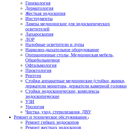
Гинекология
Дерматология
Жесткая эндоскопия
Инструменты
Лампы медицинские для эндоскопических
осветителей
Лапароскопия
ЛОР
Налобные осветители и лупы
Наркозно-дыхательное оборудование
Операционные столы, Медицинская мебель,
Общебольничное
Офтальмология
Проктология
Рентген
Стойки аппаратные медицинские (стойки, ящики,
держатели монитора, держатели камерной головки
Стойки эндоскопические, комплексы
эндоскопические
УЗИ
Урология
Чистка, уход, стерилизация, ДВУ
Ремонт и техническое обслуживание
Ремонт гибких эндоскопов
Ремонт жестких эндоскопов