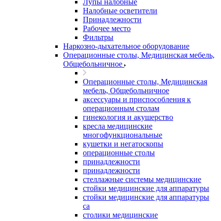
Лупы налобные
Налобные осветители
Принадлежности
Рабочее место
Фильтры
Наркозно-дыхательное оборудование
Операционные столы, Медицинская мебель,
Общебольничное
Операционные столы, Медицинская
мебель, Общебольничное
аксессуары и приспособления к
операционным столам
гинекология и акушерство
кресла медицинские
многофункциональные
кушетки и негатоскопы
операционные столы
принадлежности
принадлежности
стеллажные системы медицинские
стойки медицинские для аппаратуры
стойки медицинские для аппаратуры
са
столики медицинские