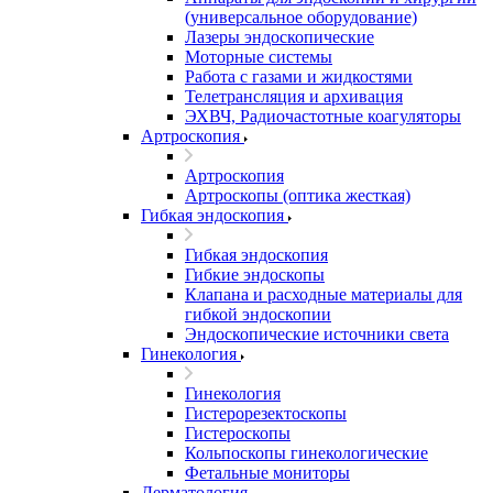
(универсальное оборудование)
Лазеры эндоскопические
Моторные системы
Работа с газами и жидкостями
Телетрансляция и архивация
ЭХВЧ, Радиочастотные коагуляторы
Артроскопия
Артроскопия
Артроскопы (оптика жесткая)
Гибкая эндоскопия
Гибкая эндоскопия
Гибкие эндоскопы
Клапана и расходные материалы для
гибкой эндоскопии
Эндоскопические источники света
Гинекология
Гинекология
Гистерорезектоскопы
Гистероскопы
Кольпоскопы гинекологические
Фетальные мониторы
Дерматология