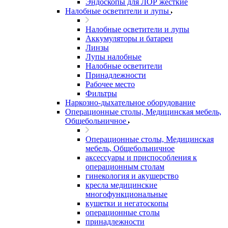
Эндоскопы для ЛОР жесткие
Налобные осветители и лупы
Налобные осветители и лупы
Аккумуляторы и батареи
Линзы
Лупы налобные
Налобные осветители
Принадлежности
Рабочее место
Фильтры
Наркозно-дыхательное оборудование
Операционные столы, Медицинская мебель,
Общебольничное
Операционные столы, Медицинская
мебель, Общебольничное
аксессуары и приспособления к
операционным столам
гинекология и акушерство
кресла медицинские
многофункциональные
кушетки и негатоскопы
операционные столы
принадлежности