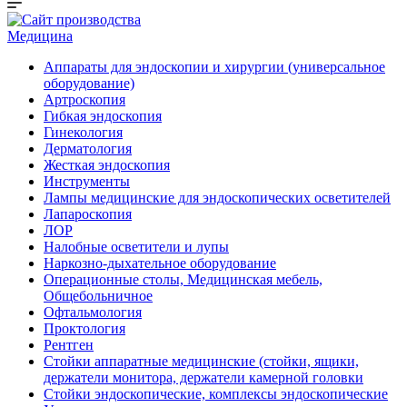
Медицина
Аппараты для эндоскопии и хирургии (универсальное
оборудование)
Артроскопия
Гибкая эндоскопия
Гинекология
Дерматология
Жесткая эндоскопия
Инструменты
Лампы медицинские для эндоскопических осветителей
Лапароскопия
ЛОР
Налобные осветители и лупы
Наркозно-дыхательное оборудование
Операционные столы, Медицинская мебель,
Общебольничное
Офтальмология
Проктология
Рентген
Стойки аппаратные медицинские (стойки, ящики,
держатели монитора, держатели камерной головки
Стойки эндоскопические, комплексы эндоскопические