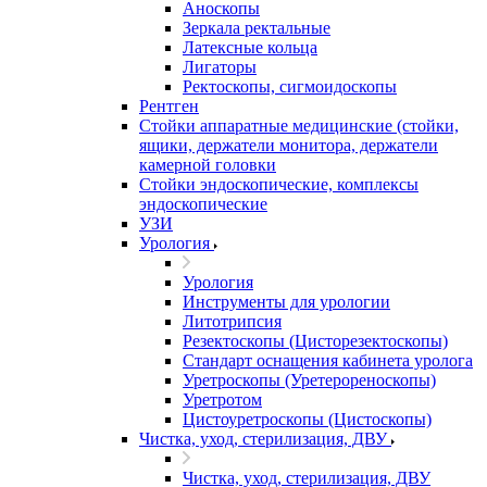
Аноскопы
Зеркала ректальные
Латексные кольца
Лигаторы
Ректоскопы, сигмоидоскопы
Рентген
Стойки аппаратные медицинские (стойки,
ящики, держатели монитора, держатели
камерной головки
Стойки эндоскопические, комплексы
эндоскопические
УЗИ
Урология
Урология
Инструменты для урологии
Литотрипсия
Резектоскопы (Цисторезектоскопы)
Стандарт оснащения кабинета уролога
Уретроскопы (Уретерореноскопы)
Уретротом
Цистоуретроскопы (Цистоскопы)
Чистка, уход, стерилизация, ДВУ
Чистка, уход, стерилизация, ДВУ