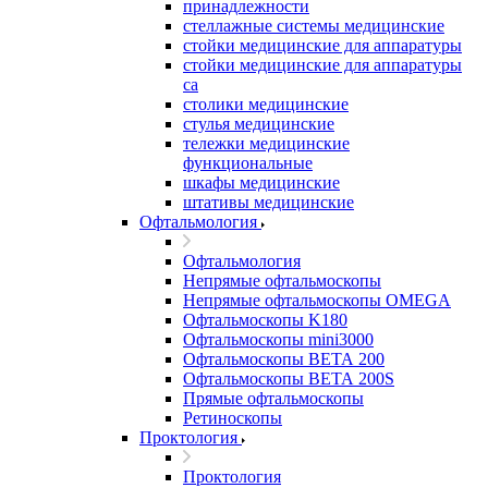
принадлежности
стеллажные системы медицинские
стойки медицинские для аппаратуры
стойки медицинские для аппаратуры
са
столики медицинские
стулья медицинские
тележки медицинские
функциональные
шкафы медицинские
штативы медицинские
Офтальмология
Офтальмология
Непрямые офтальмоскопы
Непрямые офтальмоскопы OMEGA
Офтальмоскопы K180
Офтальмоскопы mini3000
Офтальмоскопы ВЕТА 200
Офтальмоскопы ВЕТА 200S
Прямые офтальмоскопы
Ретиноскопы
Проктология
Проктология