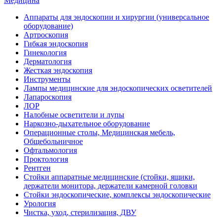
Медицина
Аппараты для эндоскопии и хирургии (универсальное
оборудование)
Артроскопия
Гибкая эндоскопия
Гинекология
Дерматология
Жесткая эндоскопия
Инструменты
Лампы медицинские для эндоскопических осветителей
Лапароскопия
ЛОР
Налобные осветители и лупы
Наркозно-дыхательное оборудование
Операционные столы, Медицинская мебель,
Общебольничное
Офтальмология
Проктология
Рентген
Стойки аппаратные медицинские (стойки, ящики,
держатели монитора, держатели камерной головки
Стойки эндоскопические, комплексы эндоскопические
Урология
Чистка, уход, стерилизация, ДВУ