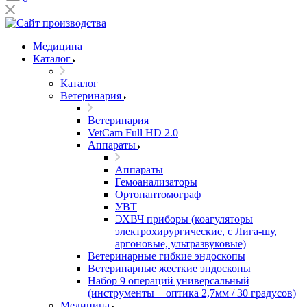
Медицина
Каталог
Каталог
Ветеринария
Ветеринария
VetCam Full HD 2.0
Аппараты
Аппараты
Гемоанализаторы
Ортопантомограф
УВТ
ЭХВЧ приборы (коагуляторы
электрохирургические, с Лига-шу,
аргоновые, ультразвуковые)
Ветеринарные гибкие эндоскопы
Ветеринарные жесткие эндоскопы
Набор 9 операций универсальный
(инструменты + оптика 2,7мм / 30 градусов)
Медицина