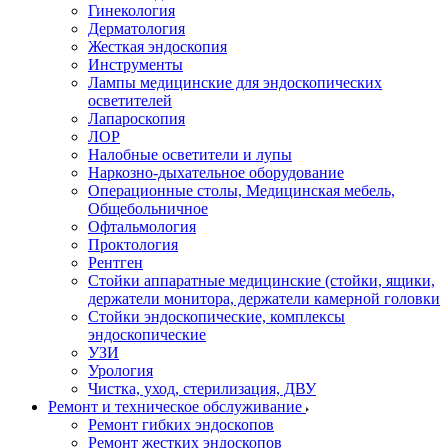
Гинекология
Дерматология
Жесткая эндоскопия
Инструменты
Лампы медицинские для эндоскопических
осветителей
Лапароскопия
ЛОР
Налобные осветители и лупы
Наркозно-дыхательное оборудование
Операционные столы, Медицинская мебель,
Общебольничное
Офтальмология
Проктология
Рентген
Стойки аппаратные медицинские (стойки, ящики,
держатели монитора, держатели камерной головки
Стойки эндоскопические, комплексы
эндоскопические
УЗИ
Урология
Чистка, уход, стерилизация, ДВУ
Ремонт и техническое обслуживание
Ремонт гибких эндоскопов
Ремонт жестких эндоскопов