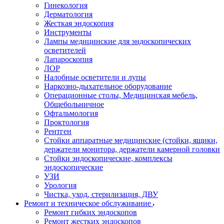
Гинекология
Дерматология
Жесткая эндоскопия
Инструменты
Лампы медицинские для эндоскопических
осветителей
Лапароскопия
ЛОР
Налобные осветители и лупы
Наркозно-дыхательное оборудование
Операционные столы, Медицинская мебель,
Общебольничное
Офтальмология
Проктология
Рентген
Стойки аппаратные медицинские (стойки, ящики,
держатели монитора, держатели камерной головки
Стойки эндоскопические, комплексы
эндоскопические
УЗИ
Урология
Чистка, уход, стерилизация, ДВУ
Ремонт и техническое обслуживание
Ремонт гибких эндоскопов
Ремонт жестких эндоскопов