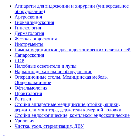
Аппараты для эндоскопии и хирургии (универсальное
оборудование)
Артроскопия
Гибкая эндоскопия
Гинекология
Дерматология
Жесткая эндоскопия
Инструменты
Лампы медицинские для эндоскопических осветителей
Лапароскопия
ЛОР
Налобные осветители и лупы
Наркозно-дыхательное оборудование
Операционные столы, Медицинская мебель,
Общебольничное
Офтальмология
Проктология
Рентген
Стойки аппаратные медицинские (стойки, ящики,
держатели монитора, держатели камерной головки
Стойки эндоскопические, комплексы эндоскопические
Урология
Чистка, уход, стерилизация, ДВУ