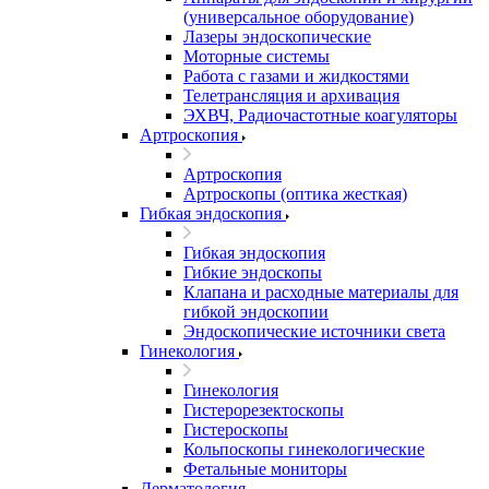
(универсальное оборудование)
Лазеры эндоскопические
Моторные системы
Работа с газами и жидкостями
Телетрансляция и архивация
ЭХВЧ, Радиочастотные коагуляторы
Артроскопия
Артроскопия
Артроскопы (оптика жесткая)
Гибкая эндоскопия
Гибкая эндоскопия
Гибкие эндоскопы
Клапана и расходные материалы для
гибкой эндоскопии
Эндоскопические источники света
Гинекология
Гинекология
Гистерорезектоскопы
Гистероскопы
Кольпоскопы гинекологические
Фетальные мониторы
Дерматология