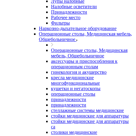
Лупы налобные
Налобные осветители
Принадлежности
Рабочее место
Фильтры
Наркозно-дыхательное оборудование
Операционные столы, Медицинская мебель,
Общебольничное
Операционные столы, Медицинская
мебель, Общебольничное
аксессуары и приспособления к
операционным столам
гинекология и акушерство
кресла медицинские
многофункциональные
кушетки и негатоскопы
операционные столы
принадлежности
принадлежности
стеллажные системы медицинские
стойки медицинские для аппаратуры
стойки медицинские для аппаратуры
са
столики медицинские