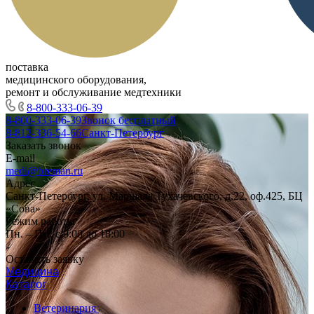
поставка
медицинского оборудования,
ремонт и обслуживание медтехники
8-800-333-06-39
8-800-333-06-39
Звонок бесплатный
8-812-336-54-66
Санкт-Петербург
Заказать звонок
E-mail
medi@breman.ru
Адрес
Санкт-Петербург, ул. Маршала Тухачевского, д.22, оф.425, БЦ
«Сова»
Режим работы
Пн. – Пт.: с 9:00 до 18:00
Оставить заявку
Медицина
Каталог
Ветеринария