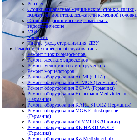
Рентген
Стойки аппаратные медицинские (стойки, ящики,
держатели монитора, держатели камерной головки
Стойки эндоскопические, комплексы
эндоскопические
УЗИ
Урология
Чистка, уход, стерилизация, ДВУ
Ремонт и техническое обслуживание
Ремонт гибких эндоскопов
Ремонт жестких эндоскопов
Ремонт медицинских инструментов
Ремонт морцеляторов
Ремонт оборудования ACMI (США)
Ремонт оборудования ATMOS (Германия)
Ремонт оборудования BOWA (Германия)
Ремонт оборудования Heinemann Medizintechnik
(Германия)
Ремонт оборудования KARL STORZ (Германия)
Ремонт оборудования MGB Endoskopische
(Германия)
Ремонт оборудования OLYMPUS (Япония)
Ремонт оборудования RICHARD WOLF
(Германия)
Ремонт оборудования RZ Medizintechnik