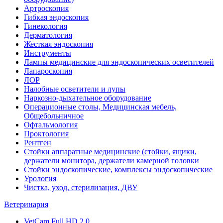
Артроскопия
Гибкая эндоскопия
Гинекология
Дерматология
Жесткая эндоскопия
Инструменты
Лампы медицинские для эндоскопических осветителей
Лапароскопия
ЛОР
Налобные осветители и лупы
Наркозно-дыхательное оборудование
Операционные столы, Медицинская мебель,
Общебольничное
Офтальмология
Проктология
Рентген
Стойки аппаратные медицинские (стойки, ящики,
держатели монитора, держатели камерной головки
Стойки эндоскопические, комплексы эндоскопические
Урология
Чистка, уход, стерилизация, ДВУ
Ветеринария
VetCam Full HD 2.0