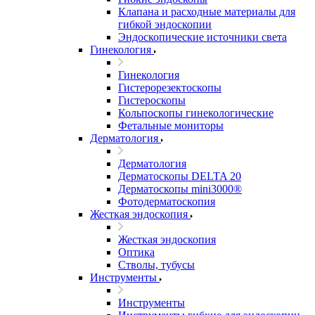
Клапана и расходные материалы для
гибкой эндоскопии
Эндоскопические источники света
Гинекология
Гинекология
Гистерорезектоскопы
Гистероскопы
Кольпоскопы гинекологические
Фетальные мониторы
Дерматология
Дерматология
Дерматоскопы DELTA 20
Дерматоскопы mini3000®
Фотодерматоскопия
Жесткая эндоскопия
Жесткая эндоскопия
Оптика
Стволы, тубусы
Инструменты
Инструменты