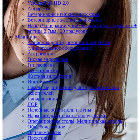
VetCam Full HD 2.0
Аппараты
Ветеринарные гибкие эндоскопы
Ветеринарные жесткие эндоскопы
Набор 9 операций универсальный (инструменты +
оптика 2,7мм / 30 градусов)
Медицина
Аппараты для эндоскопии и хирургии
(универсальное оборудование)
Артроскопия
Гибкая эндоскопия
Гинекология
Дерматология
Жесткая эндоскопия
Инструменты
Лампы медицинские для эндоскопических
осветителей
Лапароскопия
ЛОР
Налобные осветители и лупы
Наркозно-дыхательное оборудование
Операционные столы, Медицинская мебель,
Общебольничное
Офтальмология
Проктология