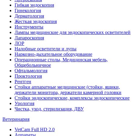
Гибкая эндоскопия
Гинекология
Дерматология
Жесткая эндоскопия
Инструменты
Лампы медицинские для эндоскопических осветителей
Лапароскопия
ЛОР
Налобные осветители и лупы
Наркозно-дыхательное оборудование
Операционные столы, Медицинская мебель,
Общебольничное
Офтальмология
Проктология
Рентген
Стойки аппаратные медицинские (стойки, ящики,
держатели монитора, держатели камерной головки
Стойки эндоскопические, комплексы эндоскопические
Урология
Чистка, уход, стерилизация, ДВУ
Ветеринария
VetCam Full HD 2.0
Аппараты