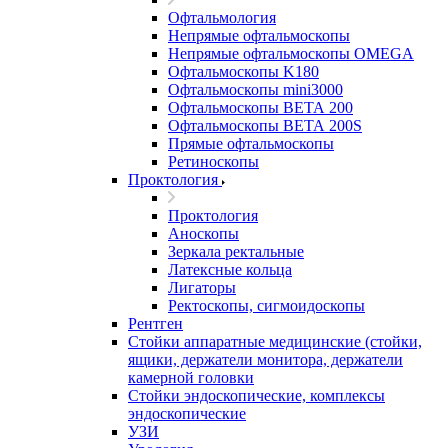
Офтальмология
Непрямые офтальмоскопы
Непрямые офтальмоскопы OMEGA
Офтальмоскопы K180
Офтальмоскопы mini3000
Офтальмоскопы ВЕТА 200
Офтальмоскопы ВЕТА 200S
Прямые офтальмоскопы
Ретиноскопы
Проктология
Проктология
Аноскопы
Зеркала ректальные
Латексные кольца
Лигаторы
Ректоскопы, сигмоидоскопы
Рентген
Стойки аппаратные медицинские (стойки,
ящики, держатели монитора, держатели
камерной головки
Стойки эндоскопические, комплексы
эндоскопические
УЗИ