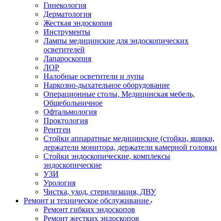
Гинекология
Дерматология
Жесткая эндоскопия
Инструменты
Лампы медицинские для эндоскопических
осветителей
Лапароскопия
ЛОР
Налобные осветители и лупы
Наркозно-дыхательное оборудование
Операционные столы, Медицинская мебель,
Общебольничное
Офтальмология
Проктология
Рентген
Стойки аппаратные медицинские (стойки, ящики,
держатели монитора, держатели камерной головки
Стойки эндоскопические, комплексы
эндоскопические
УЗИ
Урология
Чистка, уход, стерилизация, ДВУ
Ремонт и техническое обслуживание
Ремонт гибких эндоскопов
Ремонт жестких эндоскопов