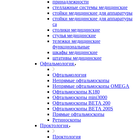
принадлежности
стеллажные системы медицинские
стойки медицинские для аппаратуры
стойки медицинские для аппаратуры
са
столики медицинские
стулья медицинские
тележки медицинские
функциональные
шкафы медицинские
штативы медицинские
Офтальмология
Офтальмология
Непрямые офтальмоскопы
Непрямые офтальмоскопы OMEGA
Офтальмоскопы K180
Офтальмоскопы mini3000
Офтальмоскопы ВЕТА 200
Офтальмоскопы ВЕТА 200S
Прямые офтальмоскопы
Ретиноскопы
Проктология
Проктология