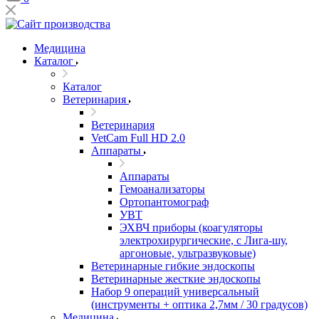
Медицина
Каталог
Каталог
Ветеринария
Ветеринария
VetCam Full HD 2.0
Аппараты
Аппараты
Гемоанализаторы
Ортопантомограф
УВТ
ЭХВЧ приборы (коагуляторы
электрохирургические, с Лига-шу,
аргоновые, ультразвуковые)
Ветеринарные гибкие эндоскопы
Ветеринарные жесткие эндоскопы
Набор 9 операций универсальный
(инструменты + оптика 2,7мм / 30 градусов)
Медицина