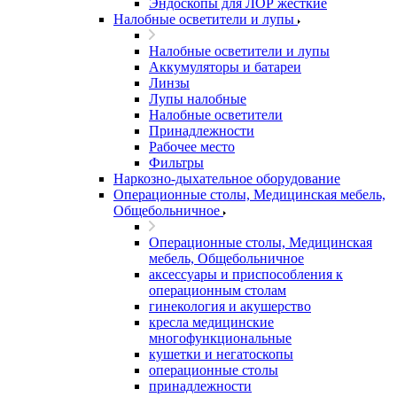
Эндоскопы для ЛОР жесткие
Налобные осветители и лупы
Налобные осветители и лупы
Аккумуляторы и батареи
Линзы
Лупы налобные
Налобные осветители
Принадлежности
Рабочее место
Фильтры
Наркозно-дыхательное оборудование
Операционные столы, Медицинская мебель,
Общебольничное
Операционные столы, Медицинская
мебель, Общебольничное
аксессуары и приспособления к
операционным столам
гинекология и акушерство
кресла медицинские
многофункциональные
кушетки и негатоскопы
операционные столы
принадлежности