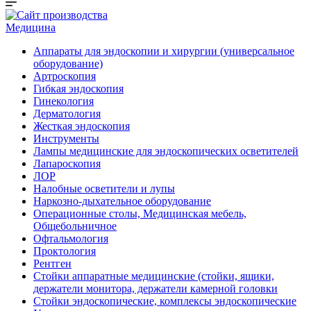
Медицина
Аппараты для эндоскопии и хирургии (универсальное
оборудование)
Артроскопия
Гибкая эндоскопия
Гинекология
Дерматология
Жесткая эндоскопия
Инструменты
Лампы медицинские для эндоскопических осветителей
Лапароскопия
ЛОР
Налобные осветители и лупы
Наркозно-дыхательное оборудование
Операционные столы, Медицинская мебель,
Общебольничное
Офтальмология
Проктология
Рентген
Стойки аппаратные медицинские (стойки, ящики,
держатели монитора, держатели камерной головки
Стойки эндоскопические, комплексы эндоскопические