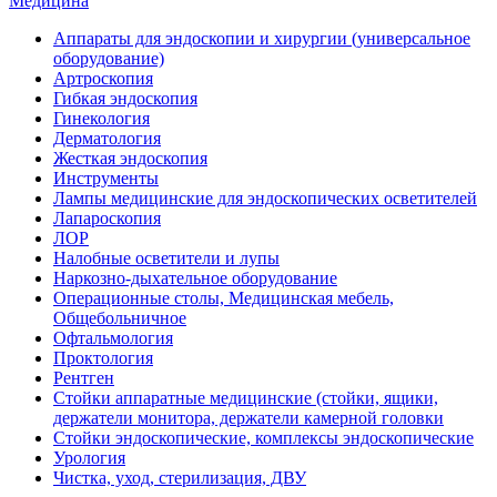
Медицина
Аппараты для эндоскопии и хирургии (универсальное
оборудование)
Артроскопия
Гибкая эндоскопия
Гинекология
Дерматология
Жесткая эндоскопия
Инструменты
Лампы медицинские для эндоскопических осветителей
Лапароскопия
ЛОР
Налобные осветители и лупы
Наркозно-дыхательное оборудование
Операционные столы, Медицинская мебель,
Общебольничное
Офтальмология
Проктология
Рентген
Стойки аппаратные медицинские (стойки, ящики,
держатели монитора, держатели камерной головки
Стойки эндоскопические, комплексы эндоскопические
Урология
Чистка, уход, стерилизация, ДВУ