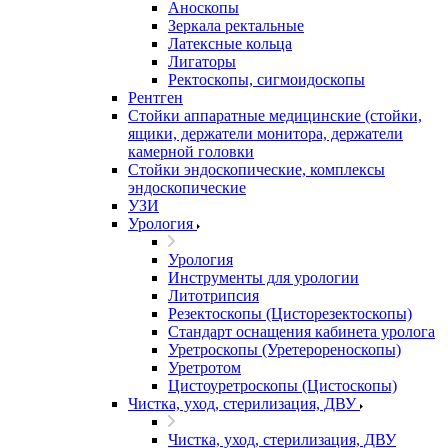
Аноскопы
Зеркала ректальные
Латексные кольца
Лигаторы
Ректоскопы, сигмоидоскопы
Рентген
Стойки аппаратные медицинские (стойки,
ящики, держатели монитора, держатели
камерной головки
Стойки эндоскопические, комплексы
эндоскопические
УЗИ
Урология
Урология
Инструменты для урологии
Литотрипсия
Резектоскопы (Цисторезектоскопы)
Стандарт оснащения кабинета уролога
Уретроскопы (Уретерореноскопы)
Уретротом
Цистоуретроскопы (Цистоскопы)
Чистка, уход, стерилизация, ДВУ
Чистка, уход, стерилизация, ДВУ