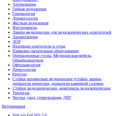
Артроскопия
Гибкая эндоскопия
Гинекология
Дерматология
Жесткая эндоскопия
Инструменты
Лампы медицинские для эндоскопических осветителей
Лапароскопия
ЛОР
Налобные осветители и лупы
Наркозно-дыхательное оборудование
Операционные столы, Медицинская мебель,
Общебольничное
Офтальмология
Проктология
Рентген
Стойки аппаратные медицинские (стойки, ящики,
держатели монитора, держатели камерной головки
Стойки эндоскопические, комплексы эндоскопические
Урология
Чистка, уход, стерилизация, ДВУ
Ветеринария
VetCam Full HD 2.0