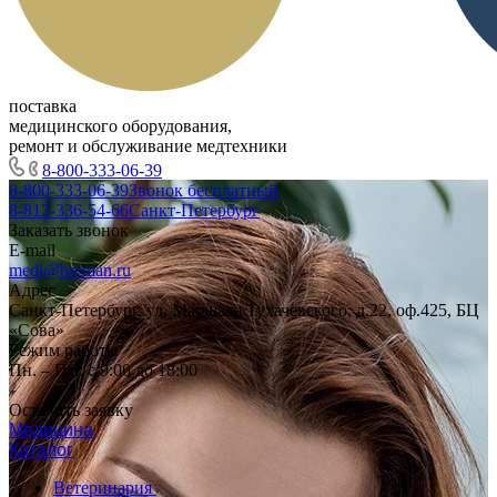
поставка
медицинского оборудования,
ремонт и обслуживание медтехники
8-800-333-06-39
8-800-333-06-39
Звонок бесплатный
8-812-336-54-66
Санкт-Петербург
Заказать звонок
E-mail
medi@breman.ru
Адрес
Санкт-Петербург, ул. Маршала Тухачевского, д.22, оф.425, БЦ
«Сова»
Режим работы
Пн. – Пт.: с 9:00 до 18:00
Оставить заявку
Медицина
Каталог
Ветеринария