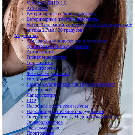
VetCam Full HD 2.0
Аппараты
Ветеринарные гибкие эндоскопы
Ветеринарные жесткие эндоскопы
Набор 9 операций универсальный (инструменты +
оптика 2,7мм / 30 градусов)
Медицина
Аппараты для эндоскопии и хирургии
(универсальное оборудование)
Артроскопия
Гибкая эндоскопия
Гинекология
Дерматология
Жесткая эндоскопия
Инструменты
Лампы медицинские для эндоскопических
осветителей
Лапароскопия
ЛОР
Налобные осветители и лупы
Наркозно-дыхательное оборудование
Операционные столы, Медицинская мебель,
Общебольничное
Офтальмология
Проктология