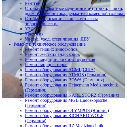
Рентген
Стойки аппаратные медицинские (стойки, ящики,
держатели монитора, держатели камерной головки
Стойки эндоскопические, комплексы
эндоскопические
УЗИ
Урология
Чистка, уход, стерилизация, ДВУ
Ремонт и техническое обслуживание
Ремонт гибких эндоскопов
Ремонт жестких эндоскопов
Ремонт медицинских инструментов
Ремонт морцеляторов
Ремонт оборудования ACMI (США)
Ремонт оборудования ATMOS (Германия)
Ремонт оборудования BOWA (Германия)
Ремонт оборудования Heinemann Medizintechnik
(Германия)
Ремонт оборудования KARL STORZ (Германия)
Ремонт оборудования MGB Endoskopische
(Германия)
Ремонт оборудования OLYMPUS (Япония)
Ремонт оборудования RICHARD WOLF
(Германия)
Ремонт оборудования RZ Medizintechnik