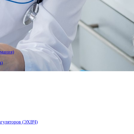
рмания)
я)
агуляторов (ЭХВЧ)