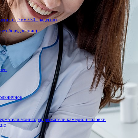
тика 2,7мм / 30 градусов)
ое оборудование)
лей
ольничное
ержатели монитора, держатели камерной головки
кие