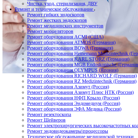
Чистка, уход, стерилизация, ДВУ
Ремонт и техническое обслуживание
Ремонт гибких эндоскопов
Ремонт жестких эндоскопов
Ремонт медицинских инструментов
Ремонт морцеляторов
Ремонт оборудования ACMI (США)
Ремонт оборудования ATMOS (Германия)
Ремонт оборудования BOWA (Германия)
Ремонт оборудования Heinemann Medizintechnik (Ге
Ремонт оборудования KARL STORZ (Германия)
Ремонт оборудования MGB Endoskopische (Германи
Ремонт оборудования OLYMPUS (Япония)
Ремонт оборудования RICHARD WOLF (Германия)
Ремонт оборудования RZ Medizintechnik (Германия)
Ремонт оборудования Азимут (Россия)
Ремонт оборудования Азимут Плюс НТК (Россия)
Ремонт оборудования НФП Крыло (Россия)
Ремонт оборудования Эндомедиум (Россия)
Ремонт оборудования ЭФА Медика (Россия)
Ремонт резектоскопа
Ремонт Шейверов
Ремонт электрохирургических высокочастотных ко
Ремонт эндовидеокамеры\процессоры
Техническое обслуживание медицинской техники