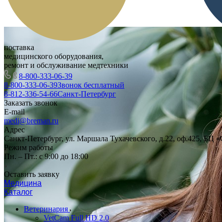
поставка
медицинского оборудования,
ремонт и обслуживание медтехники
8-800-333-06-39
8-800-333-06-39
Звонок бесплатный
8-812-336-54-66
Санкт-Петербург
Заказать звонок
E-mail
medi@breman.ru
Адрес
Санкт-Петербург, ул. Маршала Тухачевского, д.22, оф.425, БЦ 
Режим работы
Пн. – Пт.: с 9:00 до 18:00
Оставить заявку
Медицина
Каталог
Ветеринария
VetCam Full HD 2.0