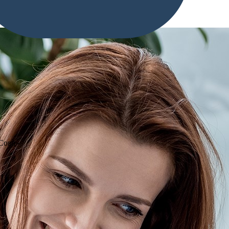
«Сова»