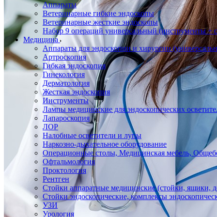
Аппараты
Ветеринарные гибкие эндоскопы
Ветеринарные жесткие эндоскопы
Набор 9 операций универсальный (инструменты + оп
Медицина
Аппараты для эндоскопии и хирургии (универсальн
Артроскопия
Гибкая эндоскопия
Гинекология
Дерматология
Жесткая эндоскопия
Инструменты
Лампы медицинские для эндоскопических осветите
Лапароскопия
ЛОР
Налобные осветители и лупы
Наркозно-дыхательное оборудование
Операционные столы, Медицинская мебель, Общеб
Офтальмология
Проктология
Рентген
Стойки аппаратные медицинские (стойки, ящики, д
Стойки эндоскопические, комплексы эндоскопичес
УЗИ
Урология