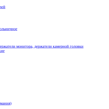
лей
ольничное
ержатели монитора, держатели камерной головки
кие
рмания)