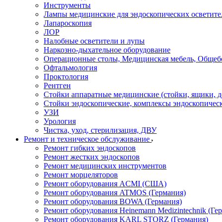
Инструменты
Лампы медицинские для эндоскопических осветите
Лапароскопия
ЛОР
Налобные осветители и лупы
Наркозно-дыхательное оборудование
Операционные столы, Медицинская мебель, Общеб
Офтальмология
Проктология
Рентген
Стойки аппаратные медицинские (стойки, ящики, д
Стойки эндоскопические, комплексы эндоскопичес
УЗИ
Урология
Чистка, уход, стерилизация, ДВУ
Ремонт и техническое обслуживание
Ремонт гибких эндоскопов
Ремонт жестких эндоскопов
Ремонт медицинских инструментов
Ремонт морцеляторов
Ремонт оборудования ACMI (США)
Ремонт оборудования ATMOS (Германия)
Ремонт оборудования BOWA (Германия)
Ремонт оборудования Heinemann Medizintechnik (Ге
Ремонт оборудования KARL STORZ (Германия)