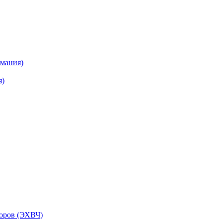
рмания)
я)
торов (ЭХВЧ)