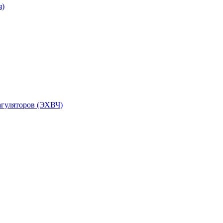
я)
агуляторов (ЭХВЧ)