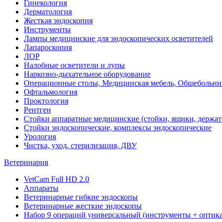
Гинекология
Дерматология
Жесткая эндоскопия
Инструменты
Лампы медицинские для эндоскопических осветителей
Лапароскопия
ЛОР
Налобные осветители и лупы
Наркозно-дыхательное оборудование
Операционные столы, Медицинская мебель, Общебольни
Офтальмология
Проктология
Рентген
Стойки аппаратные медицинские (стойки, ящики, держат
Стойки эндоскопические, комплексы эндоскопические
Урология
Чистка, уход, стерилизация, ДВУ
Ветеринария
VetCam Full HD 2.0
Аппараты
Ветеринарные гибкие эндоскопы
Ветеринарные жесткие эндоскопы
Набор 9 операций универсальный (инструменты + оптика 