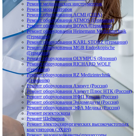
Ремонт медицинских инструментов
Ремонт морцеляторов
Ремонт оборудования ACMI (США)
Ремонт оборудования ATMOS (Германия)
Ремонт оборудования BOWA (Германия)
Ремонт оборудования Heinemann Medizintechnik
(Германия)
Ремонт оборудования KARL STORZ (Германия)
Ремонт оборудования MGB Endoskopische
(Германия)
Ремонт оборудования OLYMPUS (Япония)
Ремонт оборудования RICHARD WOLF
(Германия)
Ремонт оборудования RZ Medizintechnik
(Германия)
Ремонт оборудования Азимут (Россия)
Ремонт оборудования Азимут Плюс НТК (Россия)
Ремонт оборудования НФП Крыло (Россия)
Ремонт оборудования Эндомедиум (Россия)
Ремонт оборудования ЭФА Медика (Россия)
Ремонт резектоскопа
Ремонт Шейверов
Ремонт электрохирургических высокочастотных
коагуляторов (ЭХВЧ)
Ремонт эндовидеокамеры\процессоры