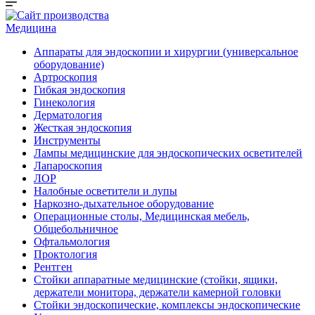
Медицина
Аппараты для эндоскопии и хирургии (универсальное
оборудование)
Артроскопия
Гибкая эндоскопия
Гинекология
Дерматология
Жесткая эндоскопия
Инструменты
Лампы медицинские для эндоскопических осветителей
Лапароскопия
ЛОР
Налобные осветители и лупы
Наркозно-дыхательное оборудование
Операционные столы, Медицинская мебель,
Общебольничное
Офтальмология
Проктология
Рентген
Стойки аппаратные медицинские (стойки, ящики,
держатели монитора, держатели камерной головки
Стойки эндоскопические, комплексы эндоскопические