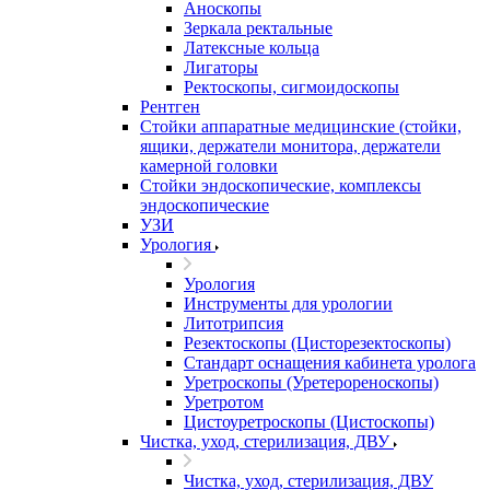
Аноскопы
Зеркала ректальные
Латексные кольца
Лигаторы
Ректоскопы, сигмоидоскопы
Рентген
Стойки аппаратные медицинские (стойки,
ящики, держатели монитора, держатели
камерной головки
Стойки эндоскопические, комплексы
эндоскопические
УЗИ
Урология
Урология
Инструменты для урологии
Литотрипсия
Резектоскопы (Цисторезектоскопы)
Стандарт оснащения кабинета уролога
Уретроскопы (Уретерореноскопы)
Уретротом
Цистоуретроскопы (Цистоскопы)
Чистка, уход, стерилизация, ДВУ
Чистка, уход, стерилизация, ДВУ