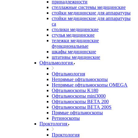
принадлежности
стеллажные системы медицинские
стойки медицинские для аппаратуры
стойки медицинские для аппаратуры
са
столики медицинские
стулья медицинские
тележки медицинские
функциональные
шкафы медицинские
штативы медицинские
Офтальмология
Офтальмология
Непрямые офтальмоскопы
Непрямые офтальмоскопы OMEGA
Офтальмоскопы K180
Офтальмоскопы mini3000
Офтальмоскопы ВЕТА 200
Офтальмоскопы ВЕТА 200S
Прямые офтальмоскопы
Ретиноскопы
Проктология
Проктология