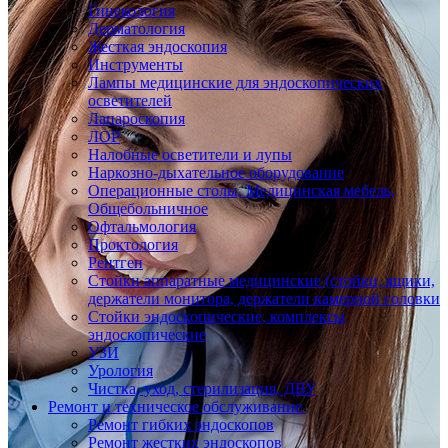
Гинекология
Дерматология
Жесткая эндоскопия
Инструменты
Лампы медицинские для эндоскопических
осветителей
Лапароскопия
ЛОР
Налобные осветители и лупы
Наркозно-дыхательное оборудование
Операционные столы, Медицинская мебель,
Общебольничное
Офтальмология
Проктология
Рентген
Стойки аппаратные медицинские (стойки, ящики,
держатели монитора, держатели камерной головки
Стойки эндоскопические, комплексы
эндоскопические
УЗИ
Урология
Чистка, уход, стерилизация, ДВУ
Ремонт и техническое обслуживание
Ремонт гибких эндоскопов
Ремонт жестких эндоскопов