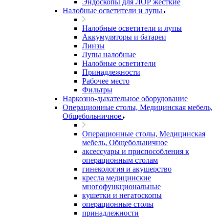
Эндоскопы для ЛОР жесткие
Налобные осветители и лупы
Налобные осветители и лупы
Аккумуляторы и батареи
Линзы
Лупы налобные
Налобные осветители
Принадлежности
Рабочее место
Фильтры
Наркозно-дыхательное оборудование
Операционные столы, Медицинская мебель,
Общебольничное
Операционные столы, Медицинская
мебель, Общебольничное
аксессуары и приспособления к
операционным столам
гинекология и акушерство
кресла медицинские
многофункциональные
кушетки и негатоскопы
операционные столы
принадлежности