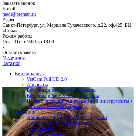
Заказать звонок
E-mail
medi@breman.ru
Адрес
Санкт-Петербург, ул. Маршала Тухачевского, д.22, оф.425, БЦ
«Сова»
Режим работы
Пн. – Пт.: с 9:00 до 18:00
Оставить заявку
Медицина
Каталог
Ветеринария
VetCam Full HD 2.0
Аппараты
Ветеринарные гибкие эндоскопы
Ветеринарные жесткие эндоскопы
Набор 9 операций универсальный (инструменты +
оптика 2,7мм / 30 градусов)
Медицина
Аппараты для эндоскопии и хирургии
(универсальное оборудование)
Артроскопия
Гибкая эндоскопия