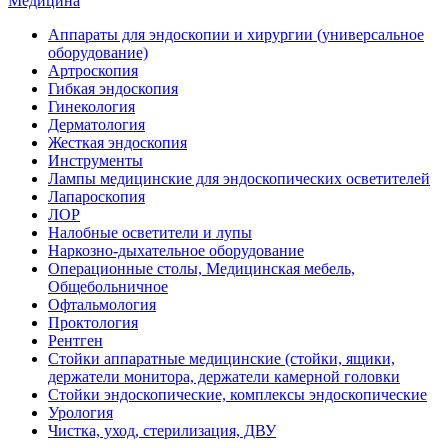
Медицина
Аппараты для эндоскопии и хирургии (универсальное
оборудование)
Артроскопия
Гибкая эндоскопия
Гинекология
Дерматология
Жесткая эндоскопия
Инструменты
Лампы медицинские для эндоскопических осветителей
Лапароскопия
ЛОР
Налобные осветители и лупы
Наркозно-дыхательное оборудование
Операционные столы, Медицинская мебель,
Общебольничное
Офтальмология
Проктология
Рентген
Стойки аппаратные медицинские (стойки, ящики,
держатели монитора, держатели камерной головки
Стойки эндоскопические, комплексы эндоскопические
Урология
Чистка, уход, стерилизация, ДВУ