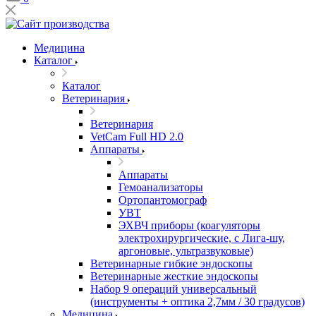
Медицина
Каталог
Каталог
Ветеринария
Ветеринария
VetCam Full HD 2.0
Аппараты
Аппараты
Гемоанализаторы
Ортопантомограф
УВТ
ЭХВЧ приборы (коагуляторы
электрохирургические, с Лига-шу,
аргоновые, ультразвуковые)
Ветеринарные гибкие эндоскопы
Ветеринарные жесткие эндоскопы
Набор 9 операций универсальный
(инструменты + оптика 2,7мм / 30 градусов)
Медицина