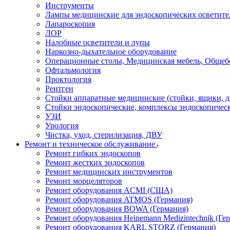
Инструменты
Лампы медицинские для эндоскопических осветите
Лапароскопия
ЛОР
Налобные осветители и лупы
Наркозно-дыхательное оборудование
Операционные столы, Медицинская мебель, Общеб
Офтальмология
Проктология
Рентген
Стойки аппаратные медицинские (стойки, ящики, д
Стойки эндоскопические, комплексы эндоскопичес
УЗИ
Урология
Чистка, уход, стерилизация, ДВУ
Ремонт и техническое обслуживание
Ремонт гибких эндоскопов
Ремонт жестких эндоскопов
Ремонт медицинских инструментов
Ремонт морцеляторов
Ремонт оборудования ACMI (США)
Ремонт оборудования ATMOS (Германия)
Ремонт оборудования BOWA (Германия)
Ремонт оборудования Heinemann Medizintechnik (Ге
Ремонт оборудования KARL STORZ (Германия)