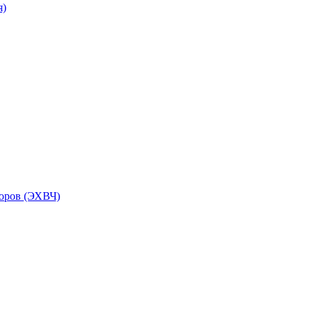
я)
торов (ЭХВЧ)