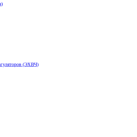
я)
агуляторов (ЭХВЧ)