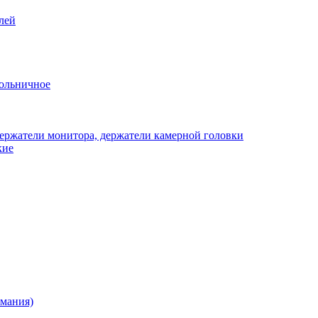
лей
ольничное
ержатели монитора, держатели камерной головки
кие
рмания)