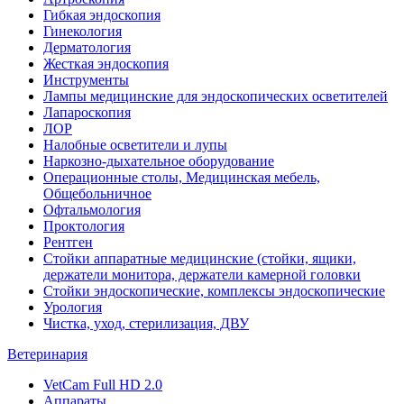
Гибкая эндоскопия
Гинекология
Дерматология
Жесткая эндоскопия
Инструменты
Лампы медицинские для эндоскопических осветителей
Лапароскопия
ЛОР
Налобные осветители и лупы
Наркозно-дыхательное оборудование
Операционные столы, Медицинская мебель,
Общебольничное
Офтальмология
Проктология
Рентген
Стойки аппаратные медицинские (стойки, ящики,
держатели монитора, держатели камерной головки
Стойки эндоскопические, комплексы эндоскопические
Урология
Чистка, уход, стерилизация, ДВУ
Ветеринария
VetCam Full HD 2.0
Аппараты