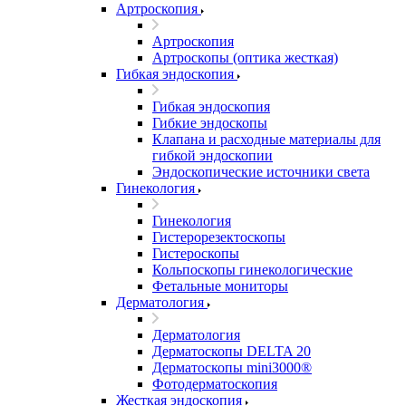
Артроскопия
Артроскопия
Артроскопы (оптика жесткая)
Гибкая эндоскопия
Гибкая эндоскопия
Гибкие эндоскопы
Клапана и расходные материалы для
гибкой эндоскопии
Эндоскопические источники света
Гинекология
Гинекология
Гистерорезектоскопы
Гистероскопы
Кольпоскопы гинекологические
Фетальные мониторы
Дерматология
Дерматология
Дерматоскопы DELTA 20
Дерматоскопы mini3000®
Фотодерматоскопия
Жесткая эндоскопия