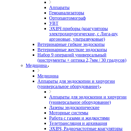
Аппараты
Гемоанализаторы
Ортопантомограф
УВТ
ЭХВЧ приборы (коагуляторы
электрохирургические, с Лига-шу,
аргоновые, ультразвуковые)
Ветеринарные гибкие эндоскопы
Ветеринарные жесткие эндоскопы
Набор 9 операций универсальный
(инструменты + оптика 2,7мм / 30 градусов)
Медицина
Медицина
Аппараты для эндоскопии и хирургии
(универсальное оборудование)
Аппараты для эндоскопии и хирургии
(универсальное оборудование)
Лазеры эндоскопические
Моторные системы
Работа с газами и жидкостями
Телетрансляция и архивация
ЭХВЧ, Радиочастотные коагуляторы