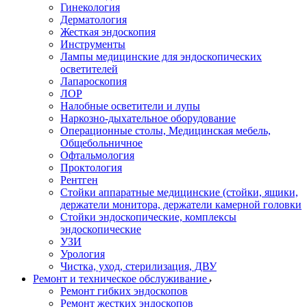
Гинекология
Дерматология
Жесткая эндоскопия
Инструменты
Лампы медицинские для эндоскопических
осветителей
Лапароскопия
ЛОР
Налобные осветители и лупы
Наркозно-дыхательное оборудование
Операционные столы, Медицинская мебель,
Общебольничное
Офтальмология
Проктология
Рентген
Стойки аппаратные медицинские (стойки, ящики,
держатели монитора, держатели камерной головки
Стойки эндоскопические, комплексы
эндоскопические
УЗИ
Урология
Чистка, уход, стерилизация, ДВУ
Ремонт и техническое обслуживание
Ремонт гибких эндоскопов
Ремонт жестких эндоскопов