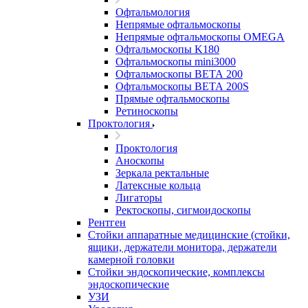
Офтальмология
Непрямые офтальмоскопы
Непрямые офтальмоскопы OMEGA
Офтальмоскопы K180
Офтальмоскопы mini3000
Офтальмоскопы ВЕТА 200
Офтальмоскопы ВЕТА 200S
Прямые офтальмоскопы
Ретиноскопы
Проктология
Проктология
Аноскопы
Зеркала ректальные
Латексные кольца
Лигаторы
Ректоскопы, сигмоидоскопы
Рентген
Стойки аппаратные медицинские (стойки,
ящики, держатели монитора, держатели
камерной головки
Стойки эндоскопические, комплексы
эндоскопические
УЗИ