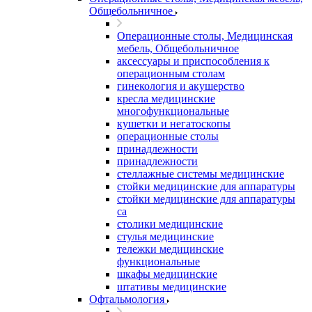
Общебольничное
Операционные столы, Медицинская
мебель, Общебольничное
аксессуары и приспособления к
операционным столам
гинекология и акушерство
кресла медицинские
многофункциональные
кушетки и негатоскопы
операционные столы
принадлежности
принадлежности
стеллажные системы медицинские
стойки медицинские для аппаратуры
стойки медицинские для аппаратуры
са
столики медицинские
стулья медицинские
тележки медицинские
функциональные
шкафы медицинские
штативы медицинские
Офтальмология