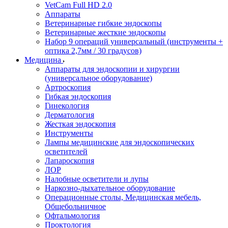
VetCam Full HD 2.0
Аппараты
Ветеринарные гибкие эндоскопы
Ветеринарные жесткие эндоскопы
Набор 9 операций универсальный (инструменты +
оптика 2,7мм / 30 градусов)
Медицина
Аппараты для эндоскопии и хирургии
(универсальное оборудование)
Артроскопия
Гибкая эндоскопия
Гинекология
Дерматология
Жесткая эндоскопия
Инструменты
Лампы медицинские для эндоскопических
осветителей
Лапароскопия
ЛОР
Налобные осветители и лупы
Наркозно-дыхательное оборудование
Операционные столы, Медицинская мебель,
Общебольничное
Офтальмология
Проктология