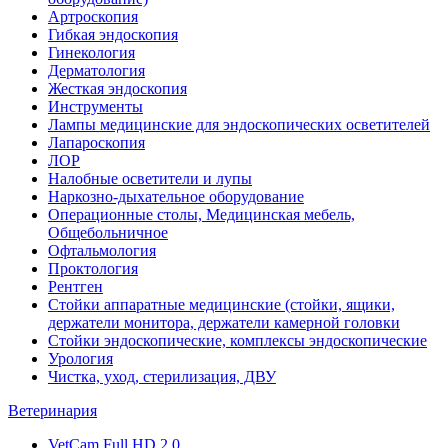
Артроскопия
Гибкая эндоскопия
Гинекология
Дерматология
Жесткая эндоскопия
Инструменты
Лампы медицинские для эндоскопических осветителей
Лапароскопия
ЛОР
Налобные осветители и лупы
Наркозно-дыхательное оборудование
Операционные столы, Медицинская мебель,
Общебольничное
Офтальмология
Проктология
Рентген
Стойки аппаратные медицинские (стойки, ящики,
держатели монитора, держатели камерной головки
Стойки эндоскопические, комплексы эндоскопические
Урология
Чистка, уход, стерилизация, ДВУ
Ветеринария
VetCam Full HD 2.0