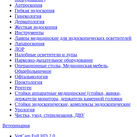
Артроскопия
Гибкая эндоскопия
Гинекология
Дерматология
Жесткая эндоскопия
Инструменты
Лампы медицинские для эндоскопических осветителей
Лапароскопия
ЛОР
Налобные осветители и лупы
Наркозно-дыхательное оборудование
Операционные столы, Медицинская мебель,
Общебольничное
Офтальмология
Проктология
Рентген
Стойки аппаратные медицинские (стойки, ящики,
держатели монитора, держатели камерной головки
Стойки эндоскопические, комплексы эндоскопические
Урология
Чистка, уход, стерилизация, ДВУ
Ветеринария
VetCam Full HD 2.0