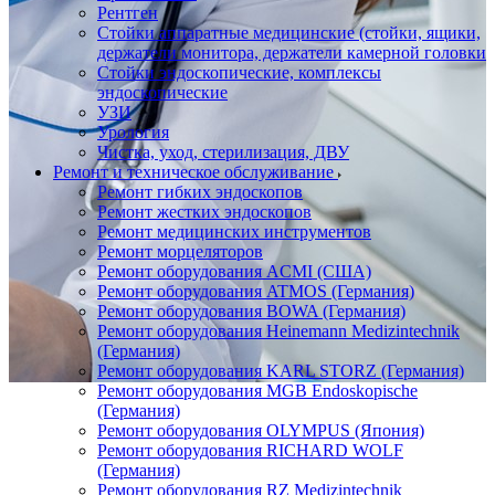
Рентген
Стойки аппаратные медицинские (стойки, ящики,
держатели монитора, держатели камерной головки
Стойки эндоскопические, комплексы
эндоскопические
УЗИ
Урология
Чистка, уход, стерилизация, ДВУ
Ремонт и техническое обслуживание
Ремонт гибких эндоскопов
Ремонт жестких эндоскопов
Ремонт медицинских инструментов
Ремонт морцеляторов
Ремонт оборудования ACMI (США)
Ремонт оборудования ATMOS (Германия)
Ремонт оборудования BOWA (Германия)
Ремонт оборудования Heinemann Medizintechnik
(Германия)
Ремонт оборудования KARL STORZ (Германия)
Ремонт оборудования MGB Endoskopische
(Германия)
Ремонт оборудования OLYMPUS (Япония)
Ремонт оборудования RICHARD WOLF
(Германия)
Ремонт оборудования RZ Medizintechnik