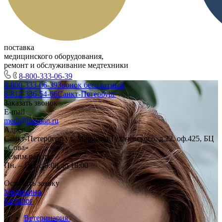
поставка
медицинского оборудования,
ремонт и обслуживание медтехники
8-800-333-06-39
8-800-333-06-39
Звонок бесплатный
8-812-336-54-66
Санкт-Петербург
Заказать звонок
E-mail
medi@breman.ru
Адрес
Санкт-Петербург, ул. Маршала Тухачевского, д.22, оф.425, БЦ
«Сова»
Режим работы
Пн. – Пт.: с 9:00 до 18:00
Оставить заявку
Медицина
Каталог
Ветеринария