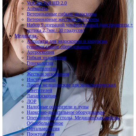
VetCam Full HD 2.0
Аппараты
Ветеринарные гибкие эндоскопы
Ветеринарные жесткие эндоскопы
Набор 9 операций универсальный (инструменты +
оптика 2,7мм / 30 градусов)
Медицина
Аппараты для эндоскопии и хирургии
(универсальное оборудование)
Артроскопия
Гибкая эндоскопия
Гинекология
Дерматология
Жесткая эндоскопия
Инструменты
Лампы медицинские для эндоскопических
осветителей
Лапароскопия
ЛОР
Налобные осветители и лупы
Наркозно-дыхательное оборудование
Операционные столы, Медицинская мебель,
Общебольничное
Офтальмология
Проктология