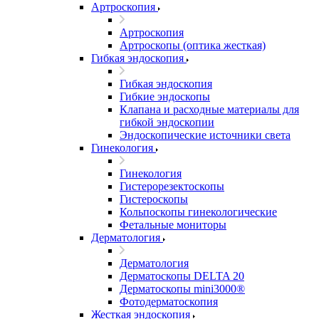
Артроскопия
Артроскопия
Артроскопы (оптика жесткая)
Гибкая эндоскопия
Гибкая эндоскопия
Гибкие эндоскопы
Клапана и расходные материалы для
гибкой эндоскопии
Эндоскопические источники света
Гинекология
Гинекология
Гистерорезектоскопы
Гистероскопы
Кольпоскопы гинекологические
Фетальные мониторы
Дерматология
Дерматология
Дерматоскопы DELTA 20
Дерматоскопы mini3000®
Фотодерматоскопия
Жесткая эндоскопия