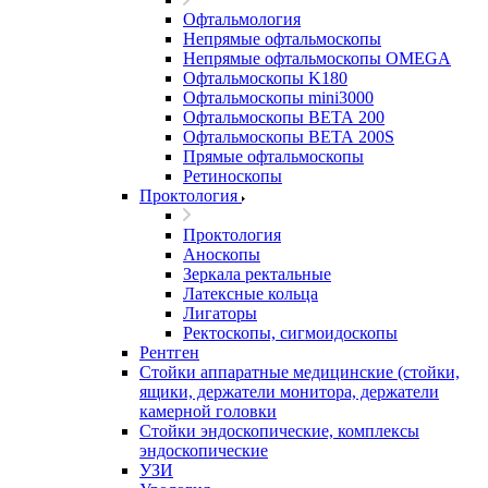
Офтальмология
Непрямые офтальмоскопы
Непрямые офтальмоскопы OMEGA
Офтальмоскопы K180
Офтальмоскопы mini3000
Офтальмоскопы ВЕТА 200
Офтальмоскопы ВЕТА 200S
Прямые офтальмоскопы
Ретиноскопы
Проктология
Проктология
Аноскопы
Зеркала ректальные
Латексные кольца
Лигаторы
Ректоскопы, сигмоидоскопы
Рентген
Стойки аппаратные медицинские (стойки,
ящики, держатели монитора, держатели
камерной головки
Стойки эндоскопические, комплексы
эндоскопические
УЗИ