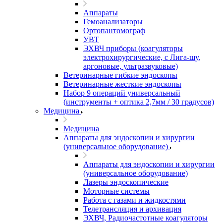
Аппараты
Гемоанализаторы
Ортопантомограф
УВТ
ЭХВЧ приборы (коагуляторы
электрохирургические, с Лига-шу,
аргоновые, ультразвуковые)
Ветеринарные гибкие эндоскопы
Ветеринарные жесткие эндоскопы
Набор 9 операций универсальный
(инструменты + оптика 2,7мм / 30 градусов)
Медицина
Медицина
Аппараты для эндоскопии и хирургии
(универсальное оборудование)
Аппараты для эндоскопии и хирургии
(универсальное оборудование)
Лазеры эндоскопические
Моторные системы
Работа с газами и жидкостями
Телетрансляция и архивация
ЭХВЧ, Радиочастотные коагуляторы