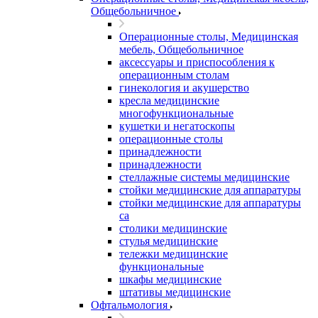
Общебольничное
Операционные столы, Медицинская
мебель, Общебольничное
аксессуары и приспособления к
операционным столам
гинекология и акушерство
кресла медицинские
многофункциональные
кушетки и негатоскопы
операционные столы
принадлежности
принадлежности
стеллажные системы медицинские
стойки медицинские для аппаратуры
стойки медицинские для аппаратуры
са
столики медицинские
стулья медицинские
тележки медицинские
функциональные
шкафы медицинские
штативы медицинские
Офтальмология