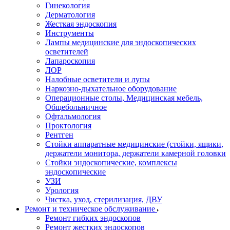
Гинекология
Дерматология
Жесткая эндоскопия
Инструменты
Лампы медицинские для эндоскопических
осветителей
Лапароскопия
ЛОР
Налобные осветители и лупы
Наркозно-дыхательное оборудование
Операционные столы, Медицинская мебель,
Общебольничное
Офтальмология
Проктология
Рентген
Стойки аппаратные медицинские (стойки, ящики,
держатели монитора, держатели камерной головки
Стойки эндоскопические, комплексы
эндоскопические
УЗИ
Урология
Чистка, уход, стерилизация, ДВУ
Ремонт и техническое обслуживание
Ремонт гибких эндоскопов
Ремонт жестких эндоскопов