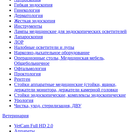
Гибкая эндоскопия
Гинекология
Дерматология
Жесткая эндоскопия
Инструменты
Лампы медицинские для эндоскопических осветителей
Лапароскопия
ЛОР
Налобные осветители и лупы
Наркозно-дыхательное оборудование
Операционные столы, Медицинская мебель,
Общебольничное
Офтальмология
Проктология
Рентген
Стойки аппаратные медицинские (стойки, ящики,
держатели монитора, держатели камерной головки
Стойки эндоскопические, комплексы эндоскопические
Урология
Чистка, уход, стерилизация, ДВУ
Ветеринария
VetCam Full HD 2.0
Аппараты