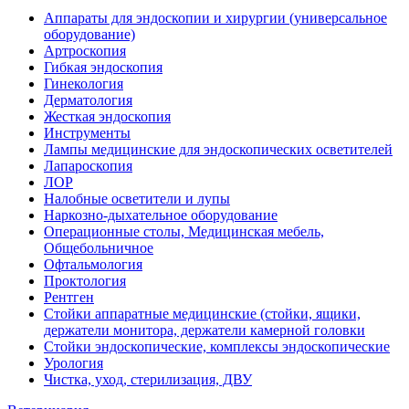
Аппараты для эндоскопии и хирургии (универсальное
оборудование)
Артроскопия
Гибкая эндоскопия
Гинекология
Дерматология
Жесткая эндоскопия
Инструменты
Лампы медицинские для эндоскопических осветителей
Лапароскопия
ЛОР
Налобные осветители и лупы
Наркозно-дыхательное оборудование
Операционные столы, Медицинская мебель,
Общебольничное
Офтальмология
Проктология
Рентген
Стойки аппаратные медицинские (стойки, ящики,
держатели монитора, держатели камерной головки
Стойки эндоскопические, комплексы эндоскопические
Урология
Чистка, уход, стерилизация, ДВУ