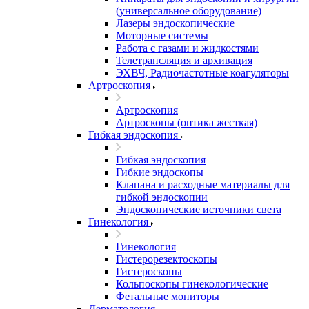
(универсальное оборудование)
Лазеры эндоскопические
Моторные системы
Работа с газами и жидкостями
Телетрансляция и архивация
ЭХВЧ, Радиочастотные коагуляторы
Артроскопия
Артроскопия
Артроскопы (оптика жесткая)
Гибкая эндоскопия
Гибкая эндоскопия
Гибкие эндоскопы
Клапана и расходные материалы для
гибкой эндоскопии
Эндоскопические источники света
Гинекология
Гинекология
Гистерорезектоскопы
Гистероскопы
Кольпоскопы гинекологические
Фетальные мониторы
Дерматология