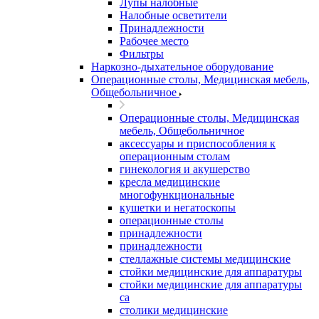
Лупы налобные
Налобные осветители
Принадлежности
Рабочее место
Фильтры
Наркозно-дыхательное оборудование
Операционные столы, Медицинская мебель,
Общебольничное
Операционные столы, Медицинская
мебель, Общебольничное
аксессуары и приспособления к
операционным столам
гинекология и акушерство
кресла медицинские
многофункциональные
кушетки и негатоскопы
операционные столы
принадлежности
принадлежности
стеллажные системы медицинские
стойки медицинские для аппаратуры
стойки медицинские для аппаратуры
са
столики медицинские