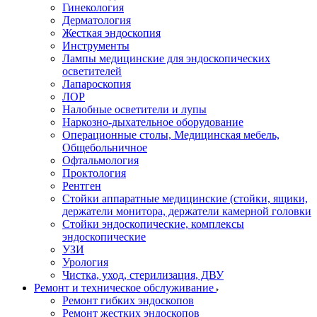
Гинекология
Дерматология
Жесткая эндоскопия
Инструменты
Лампы медицинские для эндоскопических
осветителей
Лапароскопия
ЛОР
Налобные осветители и лупы
Наркозно-дыхательное оборудование
Операционные столы, Медицинская мебель,
Общебольничное
Офтальмология
Проктология
Рентген
Стойки аппаратные медицинские (стойки, ящики,
держатели монитора, держатели камерной головки
Стойки эндоскопические, комплексы
эндоскопические
УЗИ
Урология
Чистка, уход, стерилизация, ДВУ
Ремонт и техническое обслуживание
Ремонт гибких эндоскопов
Ремонт жестких эндоскопов