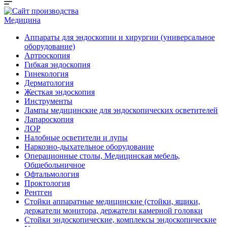
Медицина
Аппараты для эндоскопии и хирургии (универсальное
оборудование)
Артроскопия
Гибкая эндоскопия
Гинекология
Дерматология
Жесткая эндоскопия
Инструменты
Лампы медицинские для эндоскопических осветителей
Лапароскопия
ЛОР
Налобные осветители и лупы
Наркозно-дыхательное оборудование
Операционные столы, Медицинская мебель,
Общебольничное
Офтальмология
Проктология
Рентген
Стойки аппаратные медицинские (стойки, ящики,
держатели монитора, держатели камерной головки
Стойки эндоскопические, комплексы эндоскопические