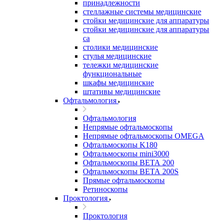
принадлежности
стеллажные системы медицинские
стойки медицинские для аппаратуры
стойки медицинские для аппаратуры
са
столики медицинские
стулья медицинские
тележки медицинские
функциональные
шкафы медицинские
штативы медицинские
Офтальмология
Офтальмология
Непрямые офтальмоскопы
Непрямые офтальмоскопы OMEGA
Офтальмоскопы K180
Офтальмоскопы mini3000
Офтальмоскопы ВЕТА 200
Офтальмоскопы ВЕТА 200S
Прямые офтальмоскопы
Ретиноскопы
Проктология
Проктология