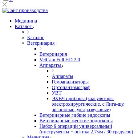
Медицина
Каталог
Каталог
Ветеринария
Ветеринария
VetCam Full HD 2.0
Аппараты
Аппараты
Гемоанализаторы
Ортопантомограф
УВТ
ЭХВЧ приборы (коагуляторы
электрохирургические, с Лига-шу,
аргоновые, ультразвуковые)
Ветеринарные гибкие эндоскопы
Ветеринарные жесткие эндоскопы
Набор 9 операций универсальный
(инструменты + оптика 2,7мм / 30 градусов)
Медицина