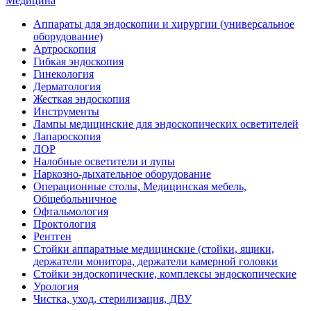
Медицина
Аппараты для эндоскопии и хирургии (универсальное
оборудование)
Артроскопия
Гибкая эндоскопия
Гинекология
Дерматология
Жесткая эндоскопия
Инструменты
Лампы медицинские для эндоскопических осветителей
Лапароскопия
ЛОР
Налобные осветители и лупы
Наркозно-дыхательное оборудование
Операционные столы, Медицинская мебель,
Общебольничное
Офтальмология
Проктология
Рентген
Стойки аппаратные медицинские (стойки, ящики,
держатели монитора, держатели камерной головки
Стойки эндоскопические, комплексы эндоскопические
Урология
Чистка, уход, стерилизация, ДВУ