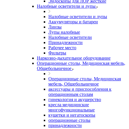
Эндоскопы для ЛОР жесткие
Налобные осветители и лупы
Налобные осветители и лупы
Аккумуляторы и батареи
Линзы
Лупы налобные
Налобные осветители
Принадлежности
Рабочее место
Фильтры
Наркозно-дыхательное оборудование
Операционные столы, Медицинская мебель,
Общебольничное
Операционные столы, Медицинская
мебель, Общебольничное
аксессуары и приспособления к
операционным столам
гинекология и акушерство
кресла медицинские
многофункциональные
кушетки и негатоскопы
операционные столы
принадлежности