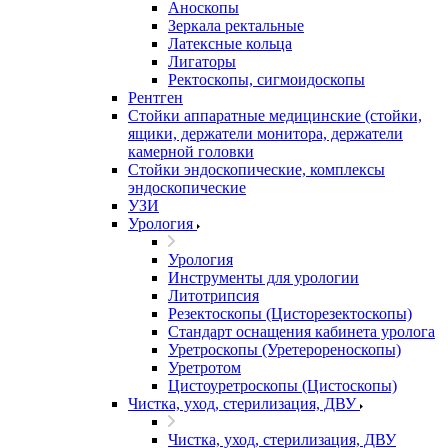
Аноскопы
Зеркала ректальные
Латексные кольца
Лигаторы
Ректоскопы, сигмоидоскопы
Рентген
Стойки аппаратные медицинские (стойки,
ящики, держатели монитора, держатели
камерной головки
Стойки эндоскопические, комплексы
эндоскопические
УЗИ
Урология
Урология
Инструменты для урологии
Литотрипсия
Резектоскопы (Цисторезектоскопы)
Стандарт оснащения кабинета уролога
Уретроскопы (Уретерореноскопы)
Уретротом
Цистоуретроскопы (Цистоскопы)
Чистка, уход, стерилизация, ДВУ
Чистка, уход, стерилизация, ДВУ