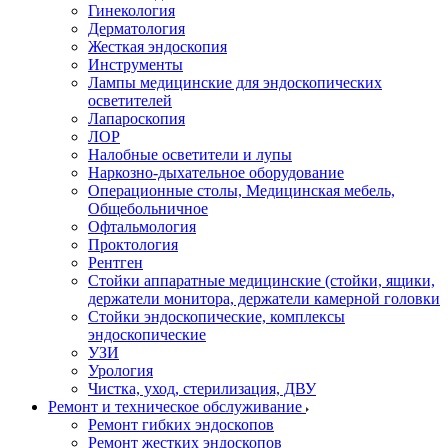
Гинекология
Дерматология
Жесткая эндоскопия
Инструменты
Лампы медицинские для эндоскопических
осветителей
Лапароскопия
ЛОР
Налобные осветители и лупы
Наркозно-дыхательное оборудование
Операционные столы, Медицинская мебель,
Общебольничное
Офтальмология
Проктология
Рентген
Стойки аппаратные медицинские (стойки, ящики,
держатели монитора, держатели камерной головки
Стойки эндоскопические, комплексы
эндоскопические
УЗИ
Урология
Чистка, уход, стерилизация, ДВУ
Ремонт и техническое обслуживание
Ремонт гибких эндоскопов
Ремонт жестких эндоскопов