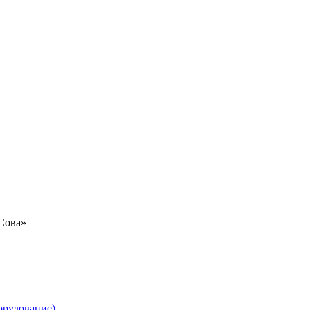
«Сова»
орудование)