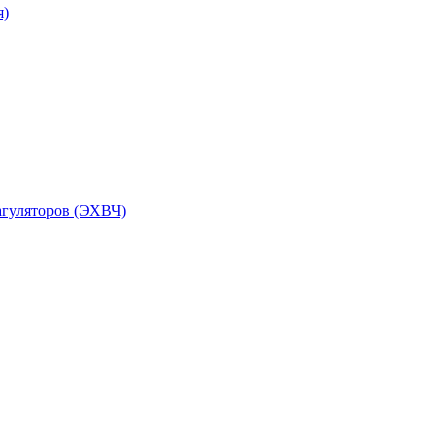
я)
агуляторов (ЭХВЧ)