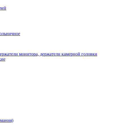
лей
ольничное
ержатели монитора, держатели камерной головки
кие
рмания)