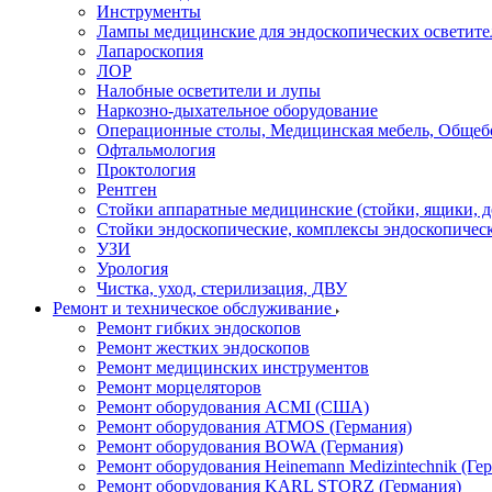
Инструменты
Лампы медицинские для эндоскопических осветите
Лапароскопия
ЛОР
Налобные осветители и лупы
Наркозно-дыхательное оборудование
Операционные столы, Медицинская мебель, Общеб
Офтальмология
Проктология
Рентген
Стойки аппаратные медицинские (стойки, ящики, д
Стойки эндоскопические, комплексы эндоскопичес
УЗИ
Урология
Чистка, уход, стерилизация, ДВУ
Ремонт и техническое обслуживание
Ремонт гибких эндоскопов
Ремонт жестких эндоскопов
Ремонт медицинских инструментов
Ремонт морцеляторов
Ремонт оборудования ACMI (США)
Ремонт оборудования ATMOS (Германия)
Ремонт оборудования BOWA (Германия)
Ремонт оборудования Heinemann Medizintechnik (Ге
Ремонт оборудования KARL STORZ (Германия)