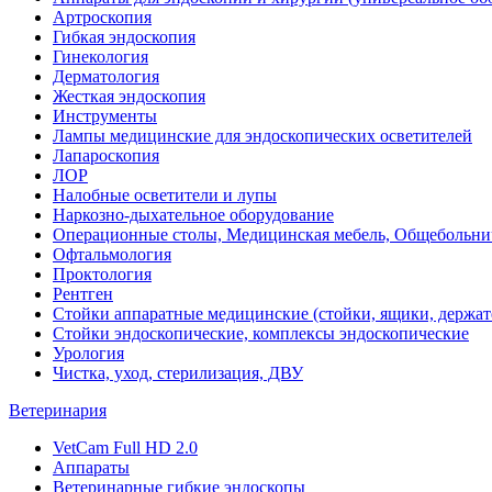
Артроскопия
Гибкая эндоскопия
Гинекология
Дерматология
Жесткая эндоскопия
Инструменты
Лампы медицинские для эндоскопических осветителей
Лапароскопия
ЛОР
Налобные осветители и лупы
Наркозно-дыхательное оборудование
Операционные столы, Медицинская мебель, Общебольни
Офтальмология
Проктология
Рентген
Стойки аппаратные медицинские (стойки, ящики, держат
Стойки эндоскопические, комплексы эндоскопические
Урология
Чистка, уход, стерилизация, ДВУ
Ветеринария
VetCam Full HD 2.0
Аппараты
Ветеринарные гибкие эндоскопы