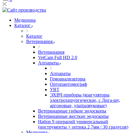
Медицина
Каталог
Каталог
Ветеринария
Ветеринария
VetCam Full HD 2.0
Аппараты
Аппараты
Гемоанализаторы
Ортопантомограф
УВТ
ЭХВЧ приборы (коагуляторы
электрохирургические, с Лига-шу,
аргоновые, ультразвуковые)
Ветеринарные гибкие эндоскопы
Ветеринарные жесткие эндоскопы
Набор 9 операций универсальный
(инструменты + оптика 2,7мм / 30 градусов)
Медицина