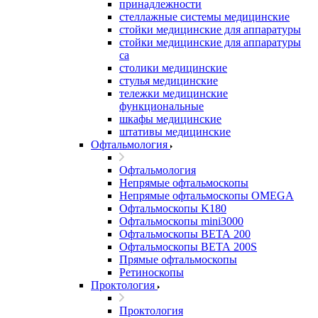
принадлежности
стеллажные системы медицинские
стойки медицинские для аппаратуры
стойки медицинские для аппаратуры
са
столики медицинские
стулья медицинские
тележки медицинские
функциональные
шкафы медицинские
штативы медицинские
Офтальмология
Офтальмология
Непрямые офтальмоскопы
Непрямые офтальмоскопы OMEGA
Офтальмоскопы K180
Офтальмоскопы mini3000
Офтальмоскопы ВЕТА 200
Офтальмоскопы ВЕТА 200S
Прямые офтальмоскопы
Ретиноскопы
Проктология
Проктология