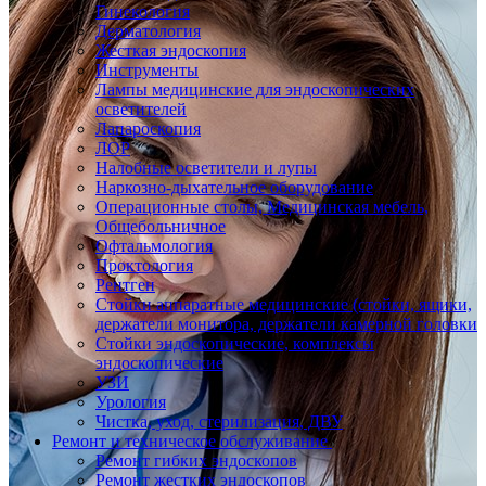
Гинекология
Дерматология
Жесткая эндоскопия
Инструменты
Лампы медицинские для эндоскопических
осветителей
Лапароскопия
ЛОР
Налобные осветители и лупы
Наркозно-дыхательное оборудование
Операционные столы, Медицинская мебель,
Общебольничное
Офтальмология
Проктология
Рентген
Стойки аппаратные медицинские (стойки, ящики,
держатели монитора, держатели камерной головки
Стойки эндоскопические, комплексы
эндоскопические
УЗИ
Урология
Чистка, уход, стерилизация, ДВУ
Ремонт и техническое обслуживание
Ремонт гибких эндоскопов
Ремонт жестких эндоскопов