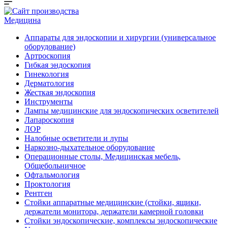
Медицина
Аппараты для эндоскопии и хирургии (универсальное
оборудование)
Артроскопия
Гибкая эндоскопия
Гинекология
Дерматология
Жесткая эндоскопия
Инструменты
Лампы медицинские для эндоскопических осветителей
Лапароскопия
ЛОР
Налобные осветители и лупы
Наркозно-дыхательное оборудование
Операционные столы, Медицинская мебель,
Общебольничное
Офтальмология
Проктология
Рентген
Стойки аппаратные медицинские (стойки, ящики,
держатели монитора, держатели камерной головки
Стойки эндоскопические, комплексы эндоскопические