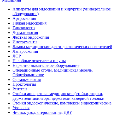
Медицина
Аппараты для эндоскопии и хирургии (универсальное
оборудование)
Артроскопия
Гибкая эндоскопия
Гинекология
Дерматология
Жесткая эндоскопия
Инструменты
Лампы медицинские для эндоскопических осветителей
Лапароскопия
ЛОР
Налобные осветители и лупы
Наркозно-дыхательное оборудование
Операционные столы, Медицинская мебель,
Общебольничное
Офтальмология
Проктология
Рентген
Стойки аппаратные медицинские (стойки, ящики,
держатели монитора, держатели камерной головки
Стойки эндоскопические, комплексы эндоскопические
Урология
Чистка, уход, стерилизация, ДВУ