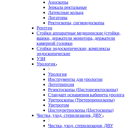
Аноскопы
Зеркала ректальные
Латексные кольца
Лигаторы
Ректоскопы, сигмоидоскопы
Рентген
Стойки аппаратные медицинские (стойки,
ящики, держатели монитора, держатели
камерной головки
Стойки эндоскопические, комплексы
эндоскопические
УЗИ
Урология
Урология
Инструменты для урологии
Литотрипсия
Резектоскопы (Цисторезектоскопы)
Стандарт оснащения кабинета уролога
Уретроскопы (Уретерореноскопы)
Уретротом
Цистоуретроскопы (Цистоскопы)
Чистка, уход, стерилизация, ДВУ
Чистка, уход, стерилизация, ДВУ