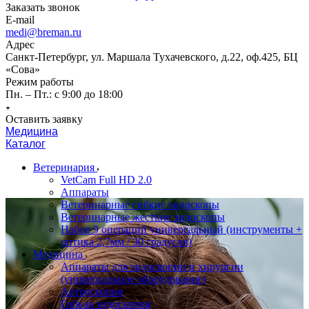
Заказать звонок
E-mail
medi@breman.ru
Адрес
Санкт-Петербург, ул. Маршала Тухачевского, д.22, оф.425, БЦ
«Сова»
Режим работы
Пн. – Пт.: с 9:00 до 18:00
Оставить заявку
Медицина
Каталог
Ветеринария
VetCam Full HD 2.0
Аппараты
Ветеринарные гибкие эндоскопы
Ветеринарные жесткие эндоскопы
Набор 9 операций универсальный (инструменты +
оптика 2,7мм / 30 градусов)
Медицина
Аппараты для эндоскопии и хирургии
(универсальное оборудование)
Артроскопия
Гибкая эндоскопия