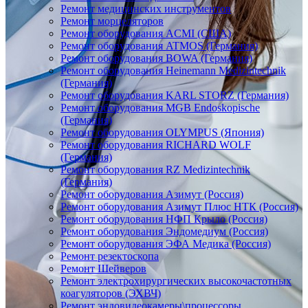
Ремонт медицинских инструментов
Ремонт морцеляторов
Ремонт оборудования ACMI (США)
Ремонт оборудования ATMOS (Германия)
Ремонт оборудования BOWA (Германия)
Ремонт оборудования Heinemann Medizintechnik
(Германия)
Ремонт оборудования KARL STORZ (Германия)
Ремонт оборудования MGB Endoskopische
(Германия)
Ремонт оборудования OLYMPUS (Япония)
Ремонт оборудования RICHARD WOLF
(Германия)
Ремонт оборудования RZ Medizintechnik
(Германия)
Ремонт оборудования Азимут (Россия)
Ремонт оборудования Азимут Плюс НТК (Россия)
Ремонт оборудования НФП Крыло (Россия)
Ремонт оборудования Эндомедиум (Россия)
Ремонт оборудования ЭФА Медика (Россия)
Ремонт резектоскопа
Ремонт Шейверов
Ремонт электрохирургических высокочастотных
коагуляторов (ЭХВЧ)
Ремонт эндовидеокамеры\процессоры