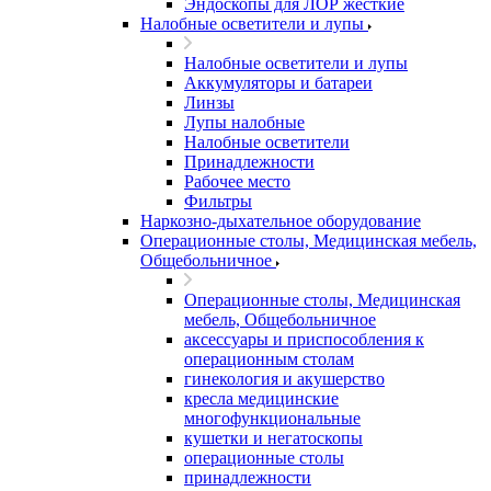
Эндоскопы для ЛОР жесткие
Налобные осветители и лупы
Налобные осветители и лупы
Аккумуляторы и батареи
Линзы
Лупы налобные
Налобные осветители
Принадлежности
Рабочее место
Фильтры
Наркозно-дыхательное оборудование
Операционные столы, Медицинская мебель,
Общебольничное
Операционные столы, Медицинская
мебель, Общебольничное
аксессуары и приспособления к
операционным столам
гинекология и акушерство
кресла медицинские
многофункциональные
кушетки и негатоскопы
операционные столы
принадлежности