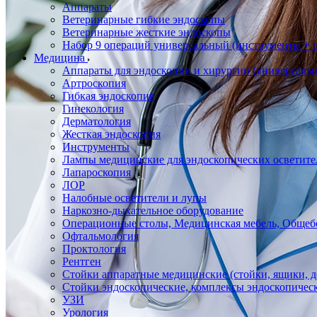
Аппараты
Ветеринарные гибкие эндоскопы
Ветеринарные жесткие эндоскопы
Набор 9 операций универсальный (инструменты + оп
Медицина
Аппараты для эндоскопии и хирургии (универсальн
Артроскопия
Гибкая эндоскопия
Гинекология
Дерматология
Жесткая эндоскопия
Инструменты
Лампы медицинские для эндоскопических осветите
Лапароскопия
ЛОР
Налобные осветители и лупы
Наркозно-дыхательное оборудование
Операционные столы, Медицинская мебель, Общеб
Офтальмология
Проктология
Рентген
Стойки аппаратные медицинские (стойки, ящики, д
Стойки эндоскопические, комплексы эндоскопичес
УЗИ
Урология