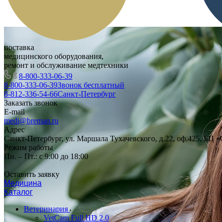
поставка
медицинского оборудования,
ремонт и обслуживание медтехники
8-800-333-06-39
8-800-333-06-39
Звонок бесплатный
8-812-336-54-66
Санкт-Петербург
Заказать звонок
E-mail
medi@breman.ru
Адрес
Санкт-Петербург, ул. Маршала Тухачевского, д.22, оф.425, БЦ 
Режим работы
Пн. – Пт.: с 9:00 до 18:00
Оставить заявку
Медицина
Каталог
Ветеринария
VetCam Full HD 2.0