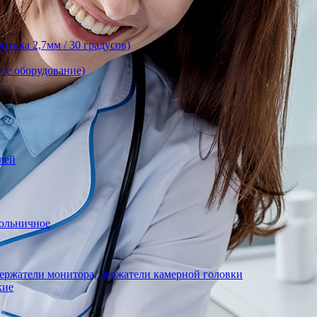
тика 2,7мм / 30 градусов)
ое оборудование)
лей
ольничное
ержатели монитора, держатели камерной головки
кие