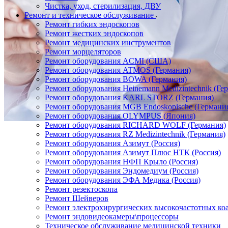
Чистка, уход, стерилизация, ДВУ
Ремонт и техническое обслуживание
Ремонт гибких эндоскопов
Ремонт жестких эндоскопов
Ремонт медицинских инструментов
Ремонт морцеляторов
Ремонт оборудования ACMI (США)
Ремонт оборудования ATMOS (Германия)
Ремонт оборудования BOWA (Германия)
Ремонт оборудования Heinemann Medizintechnik (Ге
Ремонт оборудования KARL STORZ (Германия)
Ремонт оборудования MGB Endoskopische (Германи
Ремонт оборудования OLYMPUS (Япония)
Ремонт оборудования RICHARD WOLF (Германия)
Ремонт оборудования RZ Medizintechnik (Германия)
Ремонт оборудования Азимут (Россия)
Ремонт оборудования Азимут Плюс НТК (Россия)
Ремонт оборудования НФП Крыло (Россия)
Ремонт оборудования Эндомедиум (Россия)
Ремонт оборудования ЭФА Медика (Россия)
Ремонт резектоскопа
Ремонт Шейверов
Ремонт электрохирургических высокочастотных ко
Ремонт эндовидеокамеры\процессоры
Техническое обслуживание медицинской техники