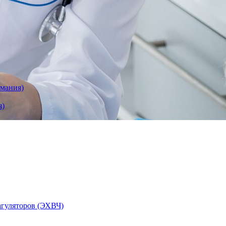
рмания)
я)
агуляторов (ЭХВЧ)