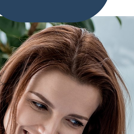
«Сова»