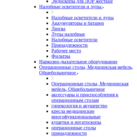
Эндоскопы для ЛОР жесткие
Налобные осветители и лупы
Налобные осветители и лупы
Аккумуляторы и батареи
Линзы
Лупы налобные
Налобные осветители
Принадлежности
Рабочее место
Фильтры
Наркозно-дыхательное оборудование
Операционные столы, Медицинская мебель,
Общебольничное
Операционные столы, Медицинская
мебель, Общебольничное
аксессуары и приспособления к
операционным столам
гинекология и акушерство
кресла медицинские
многофункциональные
кушетки и негатоскопы
операционные столы
принадлежности