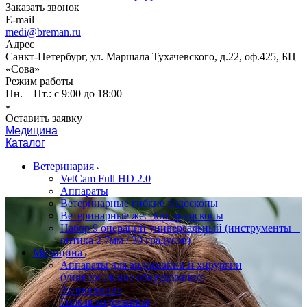
Заказать звонок
E-mail
medi@breman.ru
Адрес
Санкт-Петербург, ул. Маршала Тухачевского, д.22, оф.425, БЦ
«Сова»
Режим работы
Пн. – Пт.: с 9:00 до 18:00
Оставить заявку
Медицина
Каталог
Ветеринария
VetCam Full HD 2.0
Аппараты
Ветеринарные гибкие эндоскопы
Ветеринарные жесткие эндоскопы
Набор 9 операций универсальный (инструменты +
оптика 2,7мм / 30 градусов)
Медицина
Аппараты для эндоскопии и хирургии
(универсальное оборудование)
Артроскопия
Гибкая эндоскопия