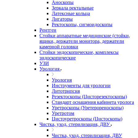
Аноскопы
Зеркала ректальные
Латексные кольца
Лигаторы
Ректоскопы, сигмоидоскопы
Рентген
Стойки аппаратные медицинские (стойки,
ящики, держатели монитора, держатели
камерной головки
Стойки эндоскопические, комплексы
эндоскопические
УЗИ
Урология
Урология
Инструменты для урологии
Литотрипсия
Резектоскопы (Цисторезектоскопы)
Стандарт оснащения кабинета уролога
Уретроскопы (Уретерореноскопы)
Уретротом
Цистоуретроскопы (Цистоскопы)
Чистка, уход, стерилизация, ДВУ
Чистка, уход, стерилизация, ДВУ