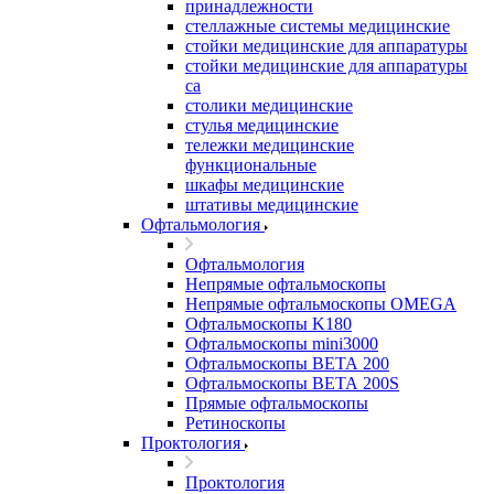
принадлежности
стеллажные системы медицинские
стойки медицинские для аппаратуры
стойки медицинские для аппаратуры
са
столики медицинские
стулья медицинские
тележки медицинские
функциональные
шкафы медицинские
штативы медицинские
Офтальмология
Офтальмология
Непрямые офтальмоскопы
Непрямые офтальмоскопы OMEGA
Офтальмоскопы K180
Офтальмоскопы mini3000
Офтальмоскопы ВЕТА 200
Офтальмоскопы ВЕТА 200S
Прямые офтальмоскопы
Ретиноскопы
Проктология
Проктология