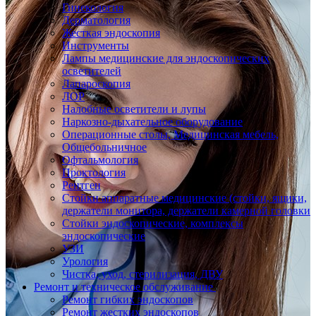
Гинекология
Дерматология
Жесткая эндоскопия
Инструменты
Лампы медицинские для эндоскопических
осветителей
Лапароскопия
ЛОР
Налобные осветители и лупы
Наркозно-дыхательное оборудование
Операционные столы, Медицинская мебель,
Общебольничное
Офтальмология
Проктология
Рентген
Стойки аппаратные медицинские (стойки, ящики,
держатели монитора, держатели камерной головки
Стойки эндоскопические, комплексы
эндоскопические
УЗИ
Урология
Чистка, уход, стерилизация, ДВУ
Ремонт и техническое обслуживание
Ремонт гибких эндоскопов
Ремонт жестких эндоскопов