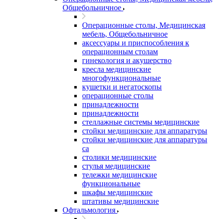
Общебольничное
Операционные столы, Медицинская
мебель, Общебольничное
аксессуары и приспособления к
операционным столам
гинекология и акушерство
кресла медицинские
многофункциональные
кушетки и негатоскопы
операционные столы
принадлежности
принадлежности
стеллажные системы медицинские
стойки медицинские для аппаратуры
стойки медицинские для аппаратуры
са
столики медицинские
стулья медицинские
тележки медицинские
функциональные
шкафы медицинские
штативы медицинские
Офтальмология