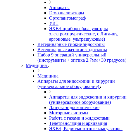
Аппараты
Гемоанализаторы
Ортопантомограф
УВТ
ЭХВЧ приборы (коагуляторы
электрохирургические, с Лига-шу,
аргоновые, ультразвуковые)
Ветеринарные гибкие эндоскопы
Ветеринарные жесткие эндоскопы
Набор 9 операций универсальный
(инструменты + оптика 2,7мм / 30 градусов)
Медицина
Медицина
Аппараты для эндоскопии и хирургии
(универсальное оборудование)
Аппараты для эндоскопии и хирургии
(универсальное оборудование)
Лазеры эндоскопические
Моторные системы
Работа с газами и жидкостями
Телетрансляция и архивация
ЭХВЧ, Радиочастотные коагуляторы