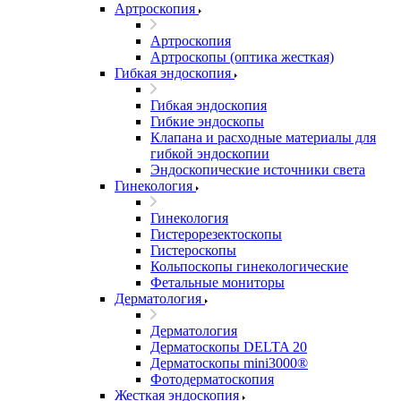
Артроскопия
Артроскопия
Артроскопы (оптика жесткая)
Гибкая эндоскопия
Гибкая эндоскопия
Гибкие эндоскопы
Клапана и расходные материалы для
гибкой эндоскопии
Эндоскопические источники света
Гинекология
Гинекология
Гистерорезектоскопы
Гистероскопы
Кольпоскопы гинекологические
Фетальные мониторы
Дерматология
Дерматология
Дерматоскопы DELTA 20
Дерматоскопы mini3000®
Фотодерматоскопия
Жесткая эндоскопия