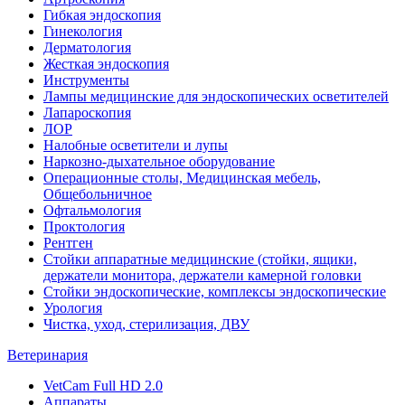
Гибкая эндоскопия
Гинекология
Дерматология
Жесткая эндоскопия
Инструменты
Лампы медицинские для эндоскопических осветителей
Лапароскопия
ЛОР
Налобные осветители и лупы
Наркозно-дыхательное оборудование
Операционные столы, Медицинская мебель,
Общебольничное
Офтальмология
Проктология
Рентген
Стойки аппаратные медицинские (стойки, ящики,
держатели монитора, держатели камерной головки
Стойки эндоскопические, комплексы эндоскопические
Урология
Чистка, уход, стерилизация, ДВУ
Ветеринария
VetCam Full HD 2.0
Аппараты