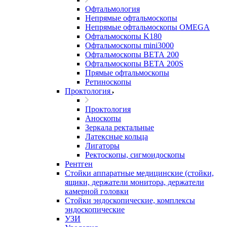
Офтальмология
Непрямые офтальмоскопы
Непрямые офтальмоскопы OMEGA
Офтальмоскопы K180
Офтальмоскопы mini3000
Офтальмоскопы ВЕТА 200
Офтальмоскопы ВЕТА 200S
Прямые офтальмоскопы
Ретиноскопы
Проктология
Проктология
Аноскопы
Зеркала ректальные
Латексные кольца
Лигаторы
Ректоскопы, сигмоидоскопы
Рентген
Стойки аппаратные медицинские (стойки,
ящики, держатели монитора, держатели
камерной головки
Стойки эндоскопические, комплексы
эндоскопические
УЗИ