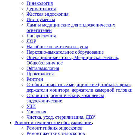
Гинекология
Дерматология
Жесткая эндоскопия
Инструменты
Лампы медицинские для эндоскопических
осветителей
Лапароскопия
ЛОР
Налобные осветители и лупы
Наркозно-дыхательное оборудование
Операционные столы, Медицинская мебель,
Общебольничное
Офтальмология
Проктология
Рентген
Стойки аппаратные медицинские (стойки, ящики,
держатели монитора, держатели камерной головки
Стойки эндоскопические, комплексы
эндоскопические
УЗИ
Урология
Чистка, уход, стерилизация, ДВУ
Ремонт и техническое обслуживание
Ремонт гибких эндоскопов
Ремонт жестких эндоскопов