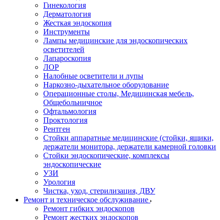
Гинекология
Дерматология
Жесткая эндоскопия
Инструменты
Лампы медицинские для эндоскопических
осветителей
Лапароскопия
ЛОР
Налобные осветители и лупы
Наркозно-дыхательное оборудование
Операционные столы, Медицинская мебель,
Общебольничное
Офтальмология
Проктология
Рентген
Стойки аппаратные медицинские (стойки, ящики,
держатели монитора, держатели камерной головки
Стойки эндоскопические, комплексы
эндоскопические
УЗИ
Урология
Чистка, уход, стерилизация, ДВУ
Ремонт и техническое обслуживание
Ремонт гибких эндоскопов
Ремонт жестких эндоскопов