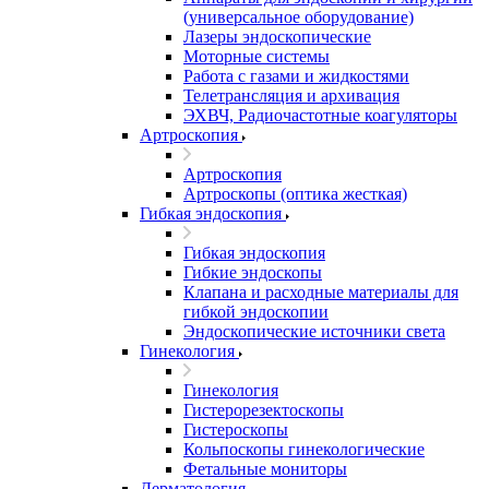
(универсальное оборудование)
Лазеры эндоскопические
Моторные системы
Работа с газами и жидкостями
Телетрансляция и архивация
ЭХВЧ, Радиочастотные коагуляторы
Артроскопия
Артроскопия
Артроскопы (оптика жесткая)
Гибкая эндоскопия
Гибкая эндоскопия
Гибкие эндоскопы
Клапана и расходные материалы для
гибкой эндоскопии
Эндоскопические источники света
Гинекология
Гинекология
Гистерорезектоскопы
Гистероскопы
Кольпоскопы гинекологические
Фетальные мониторы
Дерматология