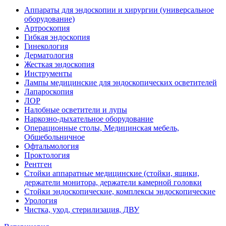
Аппараты для эндоскопии и хирургии (универсальное
оборудование)
Артроскопия
Гибкая эндоскопия
Гинекология
Дерматология
Жесткая эндоскопия
Инструменты
Лампы медицинские для эндоскопических осветителей
Лапароскопия
ЛОР
Налобные осветители и лупы
Наркозно-дыхательное оборудование
Операционные столы, Медицинская мебель,
Общебольничное
Офтальмология
Проктология
Рентген
Стойки аппаратные медицинские (стойки, ящики,
держатели монитора, держатели камерной головки
Стойки эндоскопические, комплексы эндоскопические
Урология
Чистка, уход, стерилизация, ДВУ